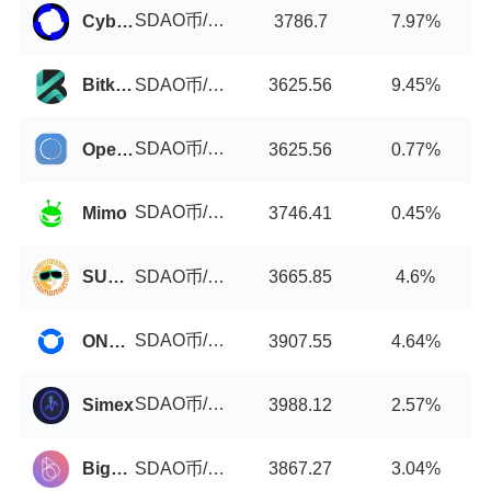
SDAO币/USDT
Cyberperp
3786.7
7.97%
SDAO币/USDT
Bitkop
3625.56
9.45%
SDAO币/USDT
OpenLedger DEX
3625.56
0.77%
SDAO币/USDT
Mimo
3746.41
0.45%
SDAO币/USDT
SUN.io
3665.85
4.6%
SDAO币/USDT
ONUS Pro
3907.55
4.64%
SDAO币/USDT
Simex
3988.12
2.57%
SDAO币/USDT
BigONE
3867.27
3.04%