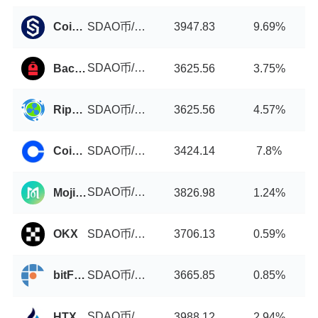
SDAO币/USDT
Coinstore
3947.83
9.69%
SDAO币/USDT
Backpack
3625.56
3.75%
SDAO币/USDT
Ripple China
3625.56
4.57%
SDAO币/USDT
Coinbase
3424.14
7.8%
SDAO币/USDT
MojitoSwap
3826.98
1.24%
SDAO币/USDT
OKX
3706.13
0.59%
SDAO币/USDT
bitFlyer
3665.85
0.85%
SDAO币/USDT
HTX
3988.12
2.94%