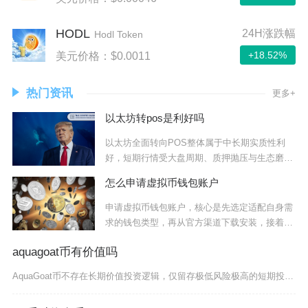
HODL
24H涨跌幅
Hodl Token
+18.52%
美元价格：$0.0011
热门资讯
更多+
以太坊转pos是利好吗
以太坊全面转向POS整体属于中长期实质性利
好，短期行情受大盘周期、质押抛压与生态磨合
扰动存
怎么申请虚拟币钱包账户
申请虚拟币钱包账户，核心是先选定适配自身需
求的钱包类型，再从官方渠道下载安装，接着完
成创建
aquagoat币有价值吗
AquaGoat币不存在长期价值投资逻辑，仅留存极低风险极高的短期投机机会，普通投资者不建