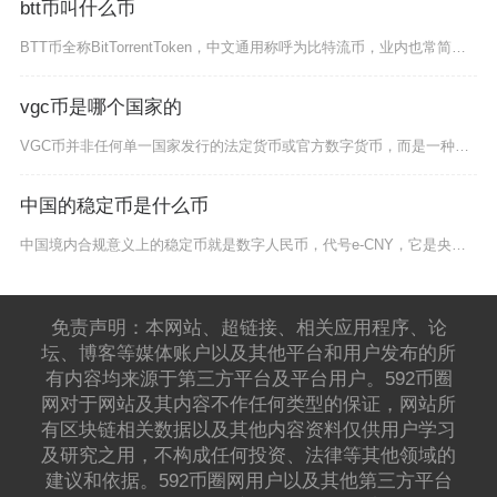
btt币叫什么币
BTT币全称BitTorrentToken，中文通用称呼为比特流币，业内也常简称流币，是依
vgc币是哪个国家的
VGC币并非任何单一国家发行的法定货币或官方数字货币，而是一种无国界、去中心化的区块链加密
中国的稳定币是什么币
中国境内合规意义上的稳定币就是数字人民币，代号e‑CNY，它是央行发行的法定数字货币，并非
免责声明：本网站、超链接、相关应用程序、论
坛、博客等媒体账户以及其他平台和用户发布的所
有内容均来源于第三方平台及平台用户。592币圈
网对于网站及其内容不作任何类型的保证，网站所
有区块链相关数据以及其他内容资料仅供用户学习
及研究之用，不构成任何投资、法律等其他领域的
建议和依据。592币圈网用户以及其他第三方平台