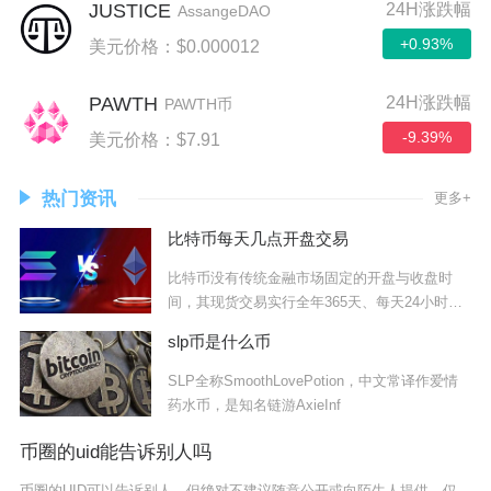
JUSTICE
24H涨跌幅
AssangeDAO
+0.93%
美元价格：$0.000012
PAWTH
24H涨跌幅
PAWTH币
-9.39%
美元价格：$7.91
热门资讯
更多+
比特币每天几点开盘交易
比特币没有传统金融市场固定的开盘与收盘时
间，其现货交易实行全年365天、每天24小时不
间断
slp币是什么币
SLP全称SmoothLovePotion，中文常译作爱情
药水币，是知名链游AxieInf
币圈的uid能告诉别人吗
币圈的UID可以告诉别人，但绝对不建议随意公开或向陌生人提供，仅可在可信场景下有限度分享。