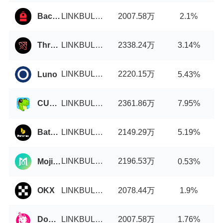
LINKBULL币/USDT
2007.58万
Backpack
2.1%
LINKBULL币/USDT
2338.24万
Thruster
3.14%
LINKBULL币/USDT
2220.15万
Luno
5.43%
LINKBULL币/USDT
2361.86万
CUBISwap
7.95%
LINKBULL币/USDT
2149.29万
Batonex
5.19%
LINKBULL币/USDT
2196.53万
MojitoSwap
0.53%
LINKBULL币/USDT
2078.44万
OKX
1.9%
LINKBULL币/USDT
2007.58万
DogeSwap
1.76%