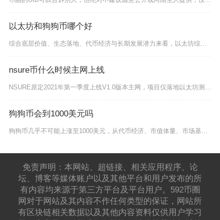
以太坊和狗狗币哪个好
综合底层价值、生态落地、代币经济与长期发展潜力来看，以太坊综合实力远优于狗狗币，仅适合短期
nsure币什么时候主网上线
NSURE原定2021年第一季度上线V1.0版本主网，项目仅落地以太坊测试网Alpha版本
狗狗币会到1000美元吗
狗狗币几乎不可能上涨至1000美元，从代币经济、市值体量、市场基本面、应用落地四大核心维度
免责声明：本网站、超链接、相关应用程序、论
坛、博客等媒体账户以及其他平台和用户发布的所
有内容均来源于第三方平台及平台用户。592币圈
网对于网站及其内容不作任何类型的保证，网站所
有区块链相关数据以及其他内容资料仅供用户学习