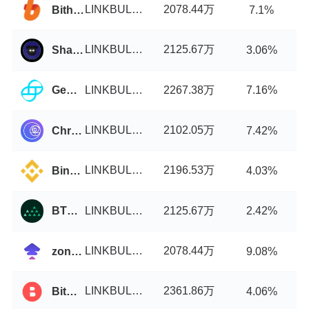
LINKBULL币/USDT
2078.44万
Bithumb
7.1%
LINKBULL币/USDT
2125.67万
ShadowSwap
3.06%
LINKBULL币/USDT
2267.38万
Gemini
7.16%
LINKBULL币/USDT
2102.05万
Chronos
7.42%
LINKBULL币/USDT
2196.53万
Binance
4.03%
LINKBULL币/USDT
2125.67万
BTCMarkets
2.42%
LINKBULL币/USDT
2078.44万
zondacrypto
9.08%
LINKBULL币/USDT
2361.86万
BitStorage
4.06%