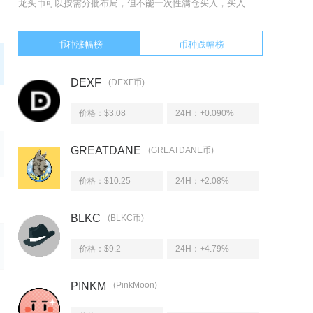
龙头币可以按需分批布局，但不能一次性满仓买入，买入与否需要结合市场周期、自身资金属性与持仓
币种涨幅榜
币种跌幅榜
DEXF
(DEXF币)
价格：$3.08
24H：
+0.090%
GREATDANE
(GREATDANE币)
价格：$10.25
24H：
+2.08%
BLKC
(BLKC币)
价格：$9.2
24H：
+4.79%
PINKM
(PinkMoon)