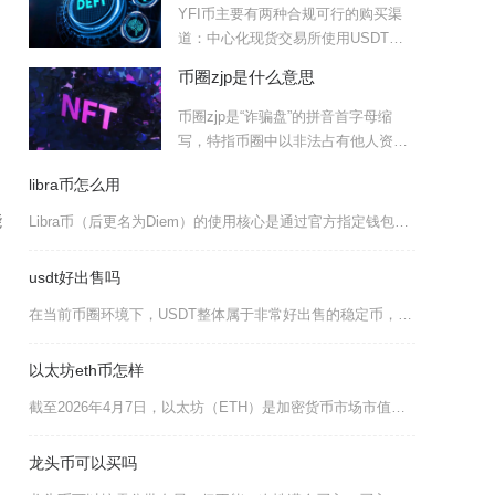
YFI币主要有两种合规可行的购买渠
道：中心化现货交易所使用USDT交
易对买入，或是通过以太
币圈zjp是什么意思
币圈zjp是“诈骗盘”的拼音首字母缩
写，特指币圈中以非法占有他人资产
为目的，通过虚构区块链
libra币怎么用
能
Libra币（后更名为Diem）的使用核心是通过官方指定钱包Novi完成法币兑换、存储、转
usdt好出售吗
在当前币圈环境下，USDT整体属于非常好出售的稳定币，主流渠道变现快、流动性强，但不同场景
以太坊eth币怎样
截至2026年4月7日，以太坊（ETH）是加密货币市场市值第二的资产，定位为全球去中心化“
龙头币可以买吗