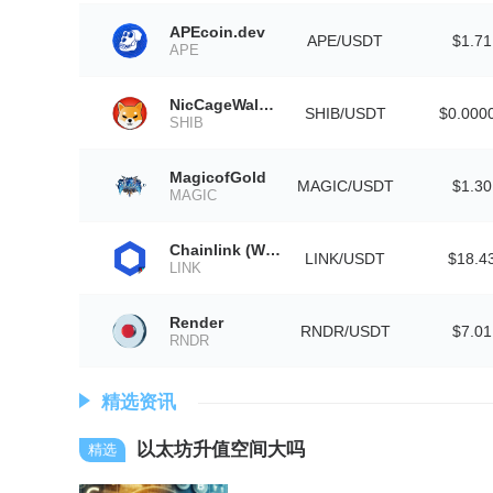
APEcoin.dev
APE/USDT
$1.71
APE
NicCageWaluigiElmo42069Inu
SHIB/USDT
$0.000
SHIB
MagicofGold
MAGIC/USDT
$1.30
MAGIC
Chainlink (Wormhole)
LINK/USDT
$18.4
LINK
Render
RNDR/USDT
$7.01
RNDR
精选资讯
以太坊升值空间大吗