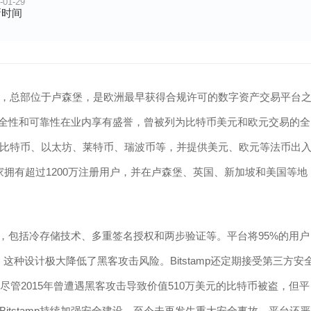
-01-29
新时间
币交易所，总部位于卢森堡，是欧洲最早获得合规许可的数字资产交易平台
以其安全性和可靠性在业内享有盛誉，曾被列为比特币美元和欧元交易的全
比特币、以太坊、莱特币、瑞波币等，并提供美元、欧元等法币出
个国家拥有超过1200万注册用户，并在卢森堡、英国、新加坡和美国等地
措施，包括冷存储技术、多重签名授权和两步验证等。平台将95%的用户
种设计极大降低了黑客攻击风险。Bitstamp还定期接受第三方安
尽管2015年曾遭遇黑客攻击导致价值510万美元的比特币被盗，但平
itstamp持续加强安全建设，至今未再发生重大安全事故。平台还严