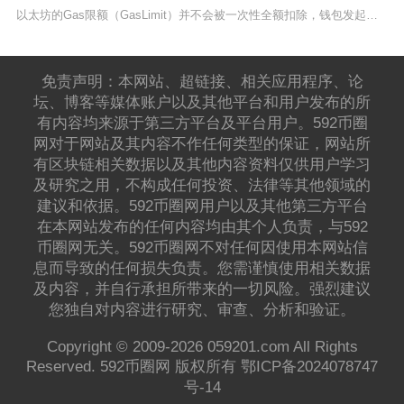
以太坊的Gas限额（GasLimit）并不会被一次性全额扣除，钱包发起交易时仅临时锁定对应
免责声明：本网站、超链接、相关应用程序、论
坛、博客等媒体账户以及其他平台和用户发布的所
有内容均来源于第三方平台及平台用户。592币圈
网对于网站及其内容不作任何类型的保证，网站所
有区块链相关数据以及其他内容资料仅供用户学习
及研究之用，不构成任何投资、法律等其他领域的
建议和依据。592币圈网用户以及其他第三方平台
在本网站发布的任何内容均由其个人负责，与592
币圈网无关。592币圈网不对任何因使用本网站信
息而导致的任何损失负责。您需谨慎使用相关数据
及内容，并自行承担所带来的一切风险。强烈建议
您独自对内容进行研究、审查、分析和验证。
Copyright © 2009-2026 059201.com All Rights
Reserved. 592币圈网 版权所有
鄂ICP备2024078747
号-14