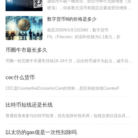
虚拟币不能一概而论，部分币种可无限增发（无
硬顶），但多数主流币有固定总量或受控增发，
不存在
数字货币fil的价格是多少
截至2026年5月13日6时，数字货币
FIL（Filecoin）的实时价格为1.1美元，折
币圈牛市最长多久
币圈一轮完整牛市通常持续18–24个月，以比特币减半为起点，减半后12–18个月进入主升段
cec什么货币
CEC是CounterfireEconomicCoin的简称，是区块链游戏CounterF
比特币短线还是长线
普通投资者参与比特币投资，优先选择长线布局；短线交易仅适合具备成熟交易体系、充足时间精力与
以太坊的gas值是一次性扣除吗