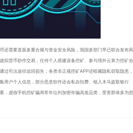
币还需要直面多重合规与资金安全风险，我国多部门早已联合发布
虚拟货币炒作交易，任何个人搭建设备挖矿、参与境外云算力挖矿
通过司法途径追回损失；各类非正规挖矿APP还暗藏隐私窃取隐患
集用户个人信息，部分恶意软件还会私自扣费、植入木马盗取银行
看，虚假手机挖矿骗局常年位列加密诈骗高发品类，受害群体多为