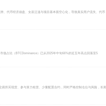
拉胯、代币经济崩盘、女巫泛滥与项目基本面空心化，导致真实用户流失、代币
币市值占比（BTCDominance）已从2025年中旬66%的近五年高点回落至5
化交易所买现货、参与算力租赁、少量配置合约，同时严格控制仓位与风险，长