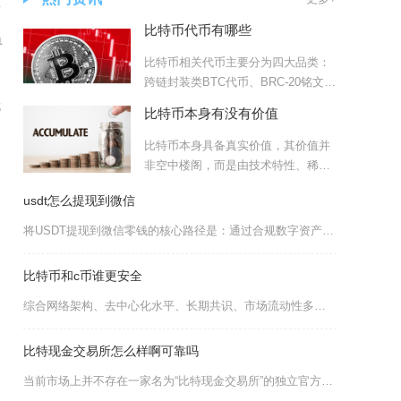
竞
比特币代币有哪些
单
比特币相关代币主要分为四大品类：
跨链封装类BTC代币、BRC-20铭文代
币、Runes符文
就
比特币本身有没有价值
比特币本身具备真实价值，其价值并
非空中楼阁，而是由技术特性、稀缺
性、全球共识与实际应用场景
usdt怎么提现到微信
速
将USDT提现到微信零钱的核心路径是：通过合规数字资产交易平台的C2C（个人对个人）场外交
比特币和c币谁更安全
综合网络架构、去中心化水平、长期共识、市场流动性多重维度对比，比特币的安全性远高于C币这类
比特现金交易所怎么样啊可靠吗
当前市场上并不存在一家名为“比特现金交易所”的独立官方平台，网络上以此为名的多为非正规小平