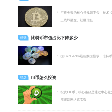
空投失败的核心是规则不公、技术
上线即砸盘、社区信任
比特币市值占比下降多少
据CoinGecko最新数据显示，比特
fil币怎么投资
投资FIL币，核心路径是通过中心
需跟踪网络真实数