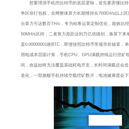
想要理清手机挖比特币的底层逻辑，首先要弄懂比特币
争区块打包权，全网整体算力长期维持在700EH/s以上
台算力可达数百TH/s，专为哈希运算定制优化，能效比
50MH/s区间，二者算力差距达到万亿倍级别，换算下
是0.00000001枚BTC，即便按照比特币常规市价核
用电成本层面计算，手机CPU、GPU满载持续运行挖矿程序
间，收益始终无法覆盖基础耗电开支，长时间满载还会造
老化，一部旗舰手机持续空载挖矿数月，电池健康度会下