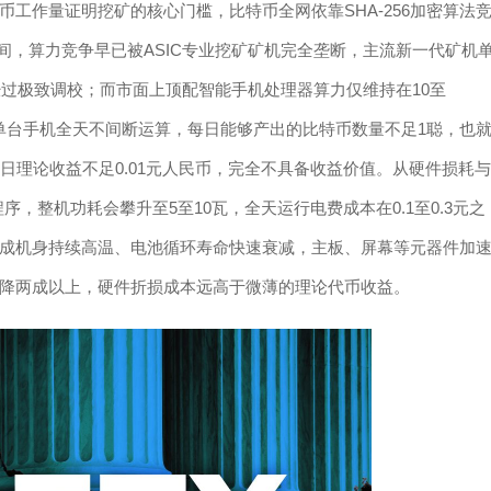
工作量证明挖矿的核心门槛，比特币全网依靠SHA-256加密算法
区间，算力竞争早已被ASIC专业挖矿矿机完全垄断，主流新一代矿机
经过极致调校；而市面上顶配智能手机处理器算力仅维持在10至
来单台手机全天不间断运算，每日能够产出的比特币数量不足1聪，也
算，单日理论收益不足0.01元人民币，完全不具备收益价值。从硬件损耗与
，整机功耗会攀升至5至10瓦，全天运行电费成本在0.1至0.3元之
成机身持续高温、电池循环寿命快速衰减，主板、屏幕等元器件加
降两成以上，硬件折损成本远高于微薄的理论代币收益。