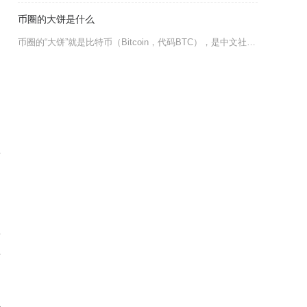
币圈的大饼是什么
币圈的“大饼”就是比特币（Bitcoin，代码BTC），是中文社区对这一加密资产的主流俗称
矿
、
正
册
现