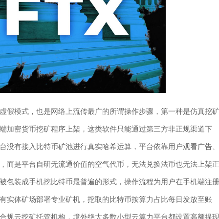
虚假模式，也是网络上流传最广的所谓操作步骤，第一种是仿真挖
备端加密货币挖矿程序上架，这类软件只能通过第三方非正规渠道下
台没有接入比特币矿池进行真实哈希运算，平台依靠用户观看广告
，而是平台自研无流通价值的空气代币，无法兑换法币也无法上架
被包装成手机挖比特币最普遍的形式，操作流程为用户在手机端注
有实体矿场部署专业矿机，挖取的比特币按算力占比每日发放至账
合规云挖矿托管机构，境外绝大多数小型云算力平台都设置高额提