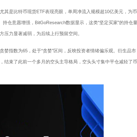
尤其是比特币现货ETF表现亮眼，单周净流入规模超10亿美元，为币
仓意愿增强，BitGoResearch数据显示，这类“坚定买家”的持仓
方压力显著减弱，为后续上行预留空间。
婪指数为65，处于“贪婪”区间，反映投资者情绪偏乐观。衍生品市
，结束了此前一个多月的空头主导格局，空头头寸集中平仓减轻了