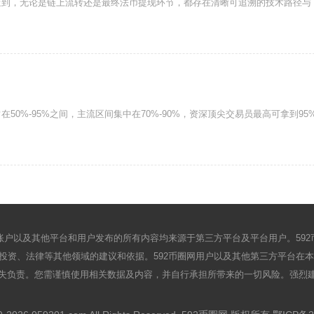
查到，无论是链上流转还是最终法币提现环节，都存在清晰可追溯的技术路径与
50%-95%之间，主流区间集中在70%-90%，资深顶尖交易员最高可拿到95
户以及其他平台和用户发布的所有内容均来源于第三方平台及平台用户。59
资、法律等其他领域的建议和依据。592币圈网用户以及其他第三方平台在本网
失负责。您需谨慎使用相关数据及内容，并自行承担所带来的一切风险。强烈