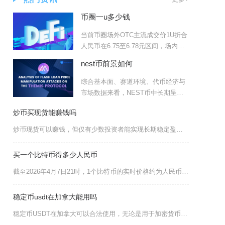
币圈一u多少钱
当前币圈场外OTC主流成交价1U折合
人民币在6.75至6.78元区间，场内全
球交易所盘面1
nest币前景如何
综合基本面、赛道环境、代币经济与
市场数据来看，NEST币中长期呈现
机遇与风险并存的分化前景
炒币买现货能赚钱吗
炒币现货可以赚钱，但仅有少数投资者能实现长期稳定盈利，绝大多数普通散户盲目进场做现货最终难
买一个比特币得多少人民币
截至2026年4月7日21时，1个比特币的实时价格约为人民币470,363.14元，24小
稳定币usdt在加拿大能用吗
稳定币USDT在加拿大可以合法使用，无论是用于加密货币交易、跨境转账还是部分场景的商业支付