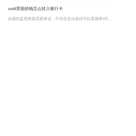
usdt里面的钱怎么转入银行卡
从国内监管政策层面来说，不存在合法途径可以直接将USDT内的资产转入国内银行卡，任何虚拟货
量
币