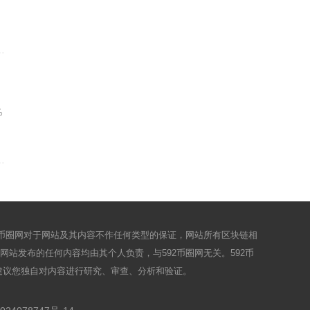
%
2币圈网对于网站及其内容不作任何类型的保证，网站所有区块链相
站发布的任何内容均由其个人负责，与592币圈网无关。592币
建议您独自对内容进行研究、审查、分析和验证。