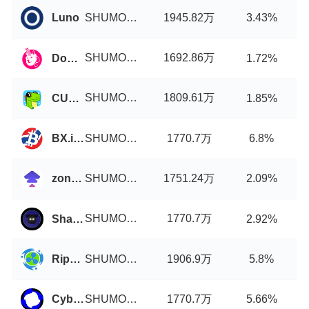
SHUMO币/USDT
1945.82万
Luno
3.43%
SHUMO币/USDT
1692.86万
DogeSwap
1.72%
SHUMO币/USDT
1809.61万
CUBISwap
1.85%
SHUMO币/USDT
1770.7万
BX.in.th
6.8%
SHUMO币/USDT
1751.24万
zondacrypto
2.09%
SHUMO币/USDT
1770.7万
ShadowSwap
2.92%
SHUMO币/USDT
1906.9万
Ripple China
5.8%
SHUMO币/USDT
1770.7万
Cyberperp
5.66%