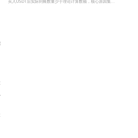
买入USDT后实际到账数量少于理论计算数额，核心原因集中在OTC市场溢价价差、链上转账网络
目
能
设
以
不