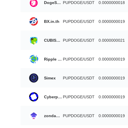
DogeSwap
PUPDOGE/USDT
0.0000000018
BX.in.th
PUPDOGE/USDT
0.0000000019
CUBISwap
PUPDOGE/USDT
0.0000000021
Ripple China
PUPDOGE/USDT
0.0000000019
Simex
PUPDOGE/USDT
0.0000000019
Cyberperp
PUPDOGE/USDT
0.0000000019
zondacrypto
PUPDOGE/USDT
0.0000000019