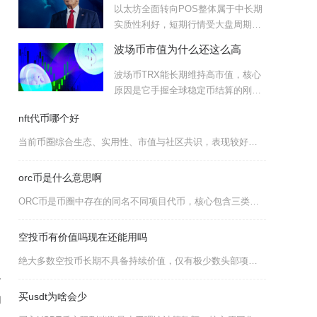
以太坊全面转向POS整体属于中长期
实质性利好，短期行情受大盘周期、
质押抛压与生态磨合扰动存
波场币市值为什么还这么高
波场币TRX能长期维持高市值，核心
原因是它手握全球稳定币结算的刚需
赛道，叠加低成本高并发的
nft代币哪个好
当前币圈综合生态、实用性、市值与社区共识，表现较好的NFT代币主要有APE、BLUR、RN
orc币是什么意思啊
ORC币是币圈中存在的同名不同项目代币，核心包含三类：Solana链上兽人主题meme币、
空投币有价值吗现在还能用吗
绝大多数空投币长期不具备持续价值，仅有极少数头部项目空投代币能够保持价值；空投币理论上可以
人
买usdt为啥会少
和