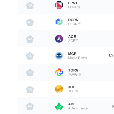
LPNT
40
LPNT币
DCRN
41
DCRN币
AGE
42
AGE币
MGP
43
$0
Magic Power
TORG
44
TORG币
JDC
45
JDC币
ABLE
46
$
Able Finance