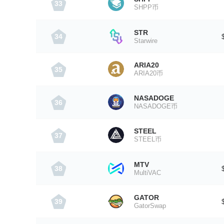
33
SHPP币
STR
34
Starwire
ARIA20
35
ARIA20币
NASADOGE
36
NASADOGE币
STEEL
37
STEEL币
MTV
38
MultiVAC
GATOR
39
GatorSwap