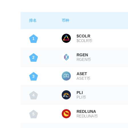
排名
币种
$COLR
1
$COLR币
RGEN
2
RGEN币
ASET
3
ASET币
PLI
4
PLI币
REDLUNA
5
REDLUNA币