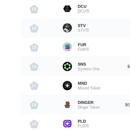
DCU
13
DCU币
STV
14
STV币
FUR
15
FUR币
SNS
16
$
Synesis One
MND
17
Mound Token
DINGER
18
$0
Dinger Token
PLD
19
PLD币