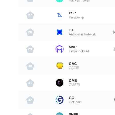
Hacken Token
PSP
27
ParaSwap
TXL
28
$
Autobahn Network
MVP
29
CrypstocksAI
GAC
30
GAC币
GMS
31
GMS币
GO
32
GoChain
SHPP