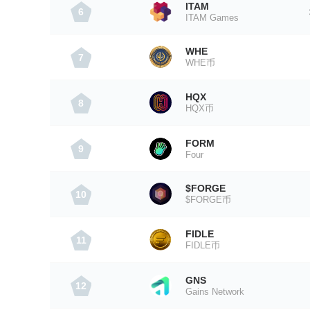
ITAM
6
ITAM Games
WHE
7
WHE币
HQX
8
HQX币
FORM
9
Four
$FORGE
10
$FORGE币
FIDLE
11
FIDLE币
GNS
12
Gains Network