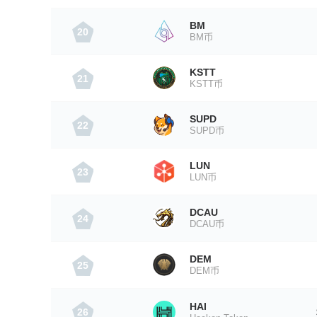
BM
20
BM币
KSTT
21
KSTT币
SUPD
22
SUPD币
LUN
23
LUN币
DCAU
24
DCAU币
DEM
25
DEM币
HAI
26