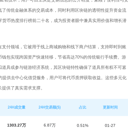
降低了传统金融体系的交易成本，同时利用区块链的透明性提升资金流
身数字货币热度排行榜前二十名，成为投资者眼中兼具实用价值和增长潜
。在支付领域，它被用于线上商城购物和线下商户结算，支持即时到账
r币钱包实现跨国资产快速转移，节省高达70%的传统银行手续费。游
虚拟道具或参与链游经济系统，其区块链特性确保了道具所有权不可篡
能合约提供去中心化借贷服务，用户可将代币质押获取收益。这些多元化
增长提供了真实需求支撑。
24H成交量
24H交易额($)
占比
更新时间
1303.27万
6.87万
0.51%
01-27