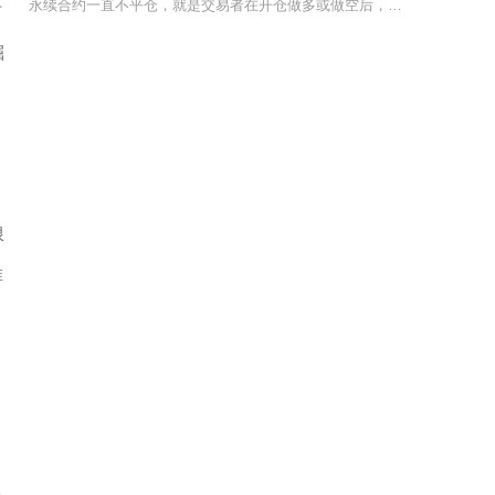
永续合约一直不平仓，就是交易者在开仓做多或做空后，不主动执行平仓操作，依托永续合约无到期交
可
崛
限
推
，
安