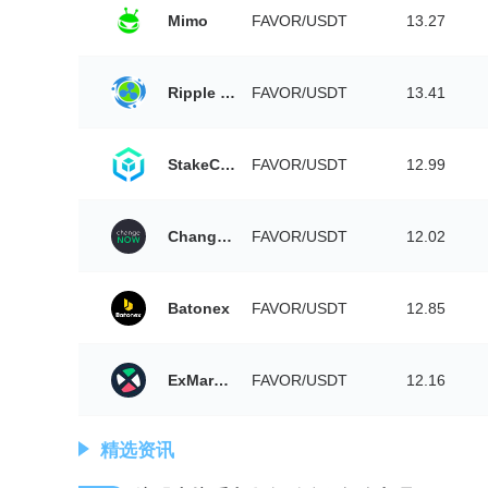
Mimo
FAVOR/USDT
13.27
Ripple China
FAVOR/USDT
13.41
StakeCube Exchange
FAVOR/USDT
12.99
ChangeNOW
FAVOR/USDT
12.02
Batonex
FAVOR/USDT
12.85
ExMarkets
FAVOR/USDT
12.16
精选资讯