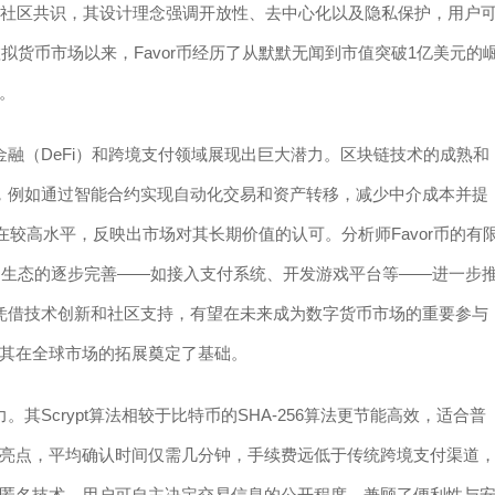
支持与社区共识，其设计理念强调开放性、去中心化以及隐私保护，用户
拟货币市场以来，Favor币经历了从默默无闻到市值突破1亿美元的
。
化金融（DeFi）和跨境支付领域展现出巨大潜力。区块链技术的成熟和
构，例如通过智能合约实现自动化交易和资产转移，减少中介成本并提
持在较高水平，反映出市场对其长期价值的认可。分析师Favor币的有
应用生态的逐步完善——如接入支付系统、开发游戏平台等——进一步
币凭借技术创新和社区支持，有望在未来成为数字货币市场的重要参与
其在全球市场的拓展奠定了基础。
。其Scrypt算法相较于比特币的SHA-256算法更节能高效，适合普
亮点，平均确认时间仅需几分钟，手续费远低于传统跨境支付渠道
匿名技术，用户可自主决定交易信息的公开程度，兼顾了便利性与