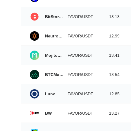
BitStorage
FAVOR/USDT
13.13
Neutroswap
FAVOR/USDT
12.99
MojitoSwap
FAVOR/USDT
13.41
BTCMarkets
FAVOR/USDT
13.54
Luno
FAVOR/USDT
12.85
BW
FAVOR/USDT
13.27