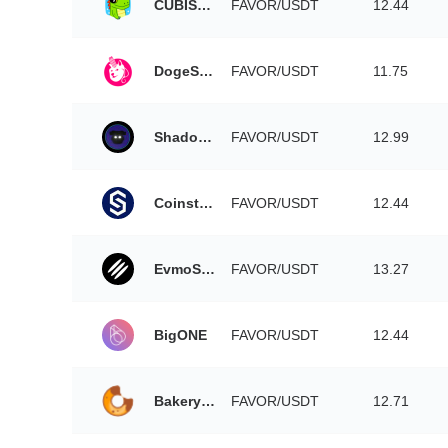
CUBISwap
FAVOR/USDT
12.44
DogeSwap
FAVOR/USDT
11.75
ShadowSwap
FAVOR/USDT
12.99
Coinstore
FAVOR/USDT
12.44
EvmoSwap
FAVOR/USDT
13.27
BigONE
FAVOR/USDT
12.44
Bakeryswap
FAVOR/USDT
12.71