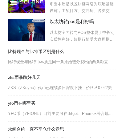
币圈本质是以区块链网络为底层基础
设施，由项目方、交易所、各类交易
者、流动性提供者共同组成的
以太坊转pos是利好吗
以太坊全面转向POS整体属于中长期
实质性利好，短期行情受大盘周期、
质押抛压与生态磨合扰动存
比特现金与比特币区别是什么
比特现金与比特币本质是同一条原始链分裂出的两条独立加密网络，核心分歧集中在扩容路线、市场定
zks币暴跌好几天
ZKS（ZKsync）代币已连续多日深度下挫，价格从0.022美元附近跌至0.018美元区
yfo币在哪里买
YFO币（YFIONE）目前主要可在Bitget、Phemex等合规中心化交易所，以及通过
永续合约一直不平仓什么意思