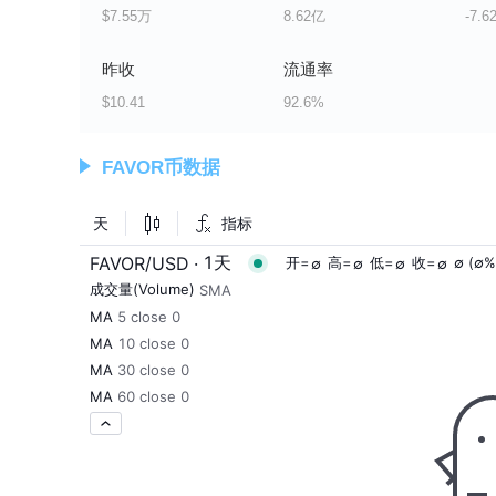
$7.55万
8.62亿
-7.6
昨收
流通率
$10.41
92.6%
FAVOR币数据