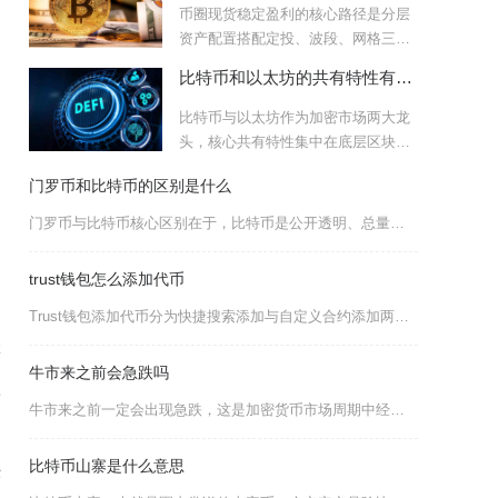
币圈现货稳定盈利的核心路径是分层
资产配置搭配定投、波段、网格三类
标准化交易工具，再叠加严格
比特币和以太坊的共有特性有哪些
比特币与以太坊作为加密市场两大龙
头，核心共有特性集中在底层区块链
架构、去中心化治理、密码学
门罗币和比特币的区别是什么
门罗币与比特币核心区别在于，比特币是公开透明、总量固定的“数字黄金”，主打价值存储；门罗币
trust钱包怎么添加代币
Trust钱包添加代币分为快捷搜索添加与自定义合约添加两种方式，主流币种直接搜索名称开启显
链
牛市来之前会急跌吗
率
牛市来之前一定会出现急跌，这是加密货币市场周期中经过历史数据反复验证的必然规律，主流币在牛
的
比特币山寨是什么意思
经