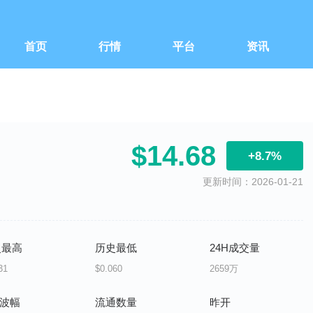
首页
行情
平台
资讯
$14.68
+8.7%
更新时间：2026-01-21
史最高
历史最低
24H成交量
31
$0.060
2659万
H波幅
流通数量
昨开