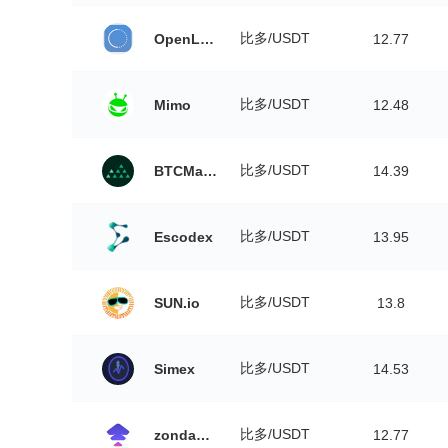
比多/USDT
OpenLedger DEX
12.77
比多/USDT
Mimo
12.48
比多/USDT
BTCMarkets
14.39
比多/USDT
Escodex
13.95
比多/USDT
SUN.io
13.8
比多/USDT
Simex
14.53
比多/USDT
zondacrypto
12.77