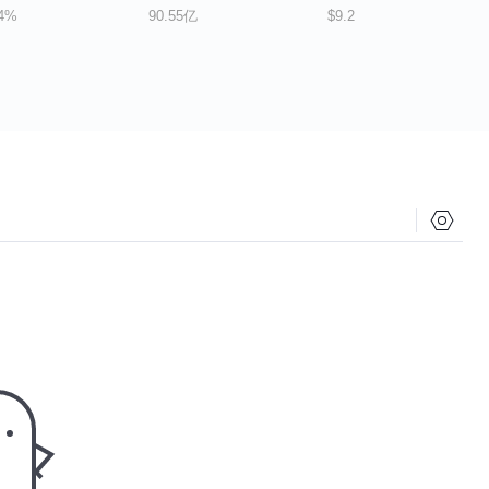
24%
90.55亿
$9.2