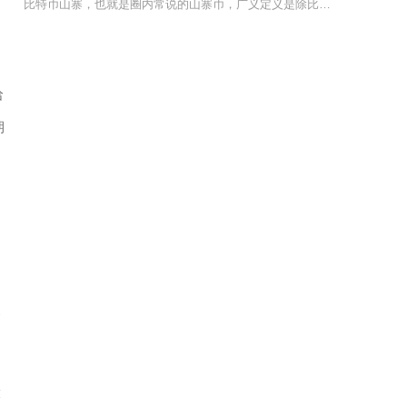
比特币山寨，也就是圈内常说的山寨币，广义定义是除比特币以外诞生的所有加密货币，英文对应Al
哈
期
用
受
烈
投