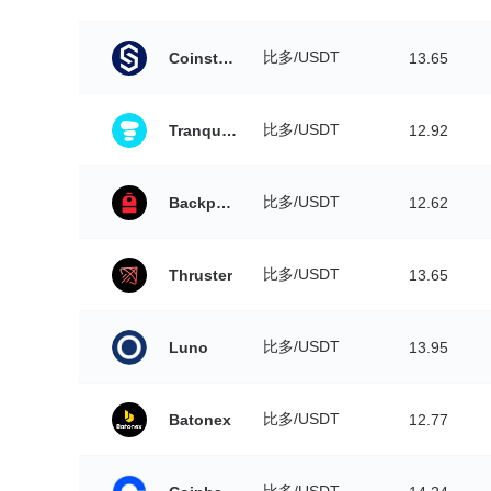
比多/USDT
Coinstore
13.65
比多/USDT
Tranquil Finance
12.92
比多/USDT
Backpack
12.62
比多/USDT
Thruster
13.65
比多/USDT
Luno
13.95
比多/USDT
Batonex
12.77
比多/USDT