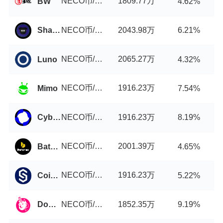
NECO币/USDT
1809.77万
BW
4.62%
NECO币/USDT
2043.98万
ShadowSwap
6.21%
NECO币/USDT
2065.27万
Luno
4.32%
NECO币/USDT
1916.23万
Mimo
7.54%
NECO币/USDT
1916.23万
Cyberperp
8.19%
NECO币/USDT
2001.39万
Batonex
4.65%
NECO币/USDT
1916.23万
Coinstore
5.22%
NECO币/USDT
1852.35万
DogeSwap
9.19%