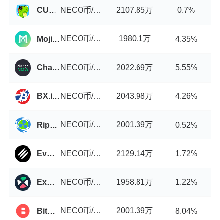
NECO币/USDT
2107.85万
CUBISwap
0.7%
NECO币/USDT
1980.1万
MojitoSwap
4.35%
NECO币/USDT
2022.69万
ChangeNOW
5.55%
NECO币/USDT
2043.98万
BX.in.th
4.26%
NECO币/USDT
2001.39万
Ripple China
0.52%
NECO币/USDT
2129.14万
EvmoSwap
1.72%
NECO币/USDT
1958.81万
ExMarkets
1.22%
NECO币/USDT
2001.39万
BitStorage
8.04%