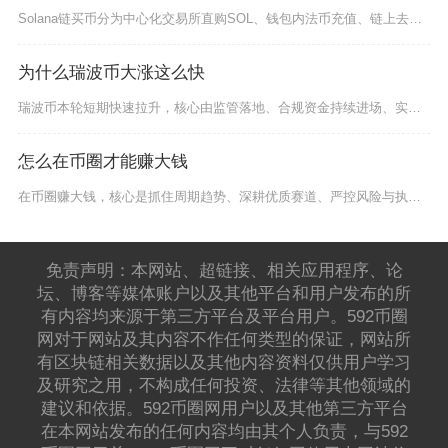
Solana链买币分为中心化交易所直购SOL、钱包内法币充值、链上去中心化平台兑换三类完整
为什么瑞波币大涨这么快
瑞波币本轮短期快速拉升，核心由监管落地、合规资金持续进场、实体跨境支付落地与生态产品规模化
怎么在币圈才能赚大钱
在币圈赚大钱，核心是抓住周期趋势、深耕优质赛道、严控风险与执行铁律，再叠加早期生态参与与认
免责声明：本网站、超链接、相关应用程序、论
坛、博客等媒体账户以及其他平台和用户发布的所
有内容均来源于第三方平台及平台用户。592币圈
网对于网站及其内容不作任何类型的保证，网站所
有区块链相关数据以及其他内容资料仅供用户学习
及研究之用，不构成任何投资、法律等其他领域的
建议和依据。592币圈网用户以及其他第三方平台
在本网站发布的任何内容均由其个人负责，与592