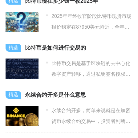
比特币现在多少钱一枚2025年
2025年年终收官阶段比特币现货市场
报价稳定在87950美元附近，全年开
盘价95432美元
比特币是如何进行交易的
比特币交易是基于区块链的去中心化
数字资产转移，通过私钥签名授权、
全网节点验证、矿工打包上链
永续合约开多是什么意思
永续合约开多，简单来说就是在加密
货币永续合约交易中，投资者判断后
续币价会上涨，主动买入合约