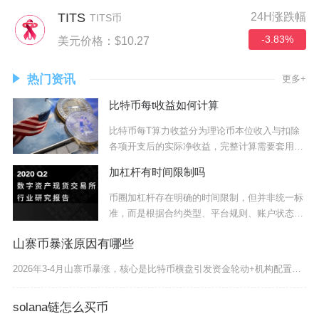
TITS
24H涨跌幅
TITS币
-3.83%
美元价格：$10.27
热门资讯
更多+
比特币每t收益如何计算
比特币每T算力收益分为理论币本位收入与扣除
各项开支后的实际净收益，完整计算需要套用行
业通用
加杠杆有时间限制吗
币圈加杠杆存在明确的时间限制，但并非统一标
准，而是根据合约类型、平台规则、账户状态及
市场风
山寨币暴涨原因有哪些
2026年3-4月山寨币暴涨，核心是比特币横盘引发资金轮动+机构配置转向+AI等新叙事催化
solana链怎么买币