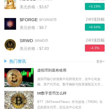
+3.19%
美元价格：$3.67
$FORGE
24H涨跌幅
$FORGE币
+6.64%
美元价格：$8.7
SRWD
24H涨跌幅
SRWD币
-4.3%
美元价格：$7.83
热门资讯
更多+
虚拟币到底有啥用
虚拟币核心价值集中在跨境支付、去中心化金
融、资产代币化、数字确权与投资避险五大方
向，并非单
btt数字货币怎么样
BTT（BitTorrentToken）作为波场（TRON）生
态的原生代币，定位去中心化文