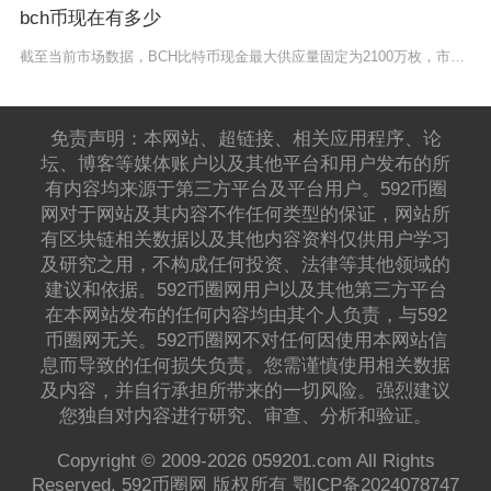
bch币现在有多少
截至当前市场数据，BCH比特币现金最大供应量固定为2100万枚，市场流通数量约2006.4
免责声明：本网站、超链接、相关应用程序、论
坛、博客等媒体账户以及其他平台和用户发布的所
有内容均来源于第三方平台及平台用户。592币圈
网对于网站及其内容不作任何类型的保证，网站所
有区块链相关数据以及其他内容资料仅供用户学习
及研究之用，不构成任何投资、法律等其他领域的
建议和依据。592币圈网用户以及其他第三方平台
在本网站发布的任何内容均由其个人负责，与592
币圈网无关。592币圈网不对任何因使用本网站信
息而导致的任何损失负责。您需谨慎使用相关数据
及内容，并自行承担所带来的一切风险。强烈建议
您独自对内容进行研究、审查、分析和验证。
Copyright © 2009-2026 059201.com All Rights
Reserved. 592币圈网 版权所有
鄂ICP备2024078747