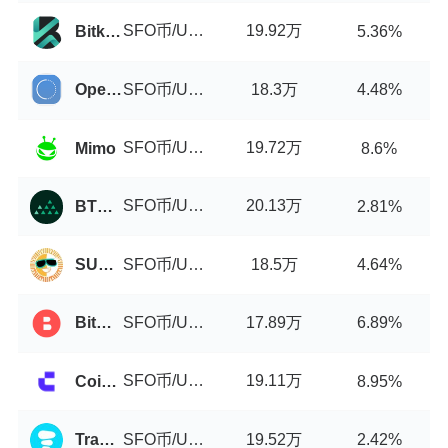
SFO币/USDT
19.92万
Bitkop
5.36%
SFO币/USDT
18.3万
OpenLedger DEX
4.48%
SFO币/USDT
19.72万
Mimo
8.6%
SFO币/USDT
20.13万
BTCMarkets
2.81%
SFO币/USDT
18.5万
SUN.io
4.64%
SFO币/USDT
17.89万
BitStorage
6.89%
SFO币/USDT
19.11万
Coinw
8.95%
SFO币/USDT
19.52万
Tranquil Finance
2.42%