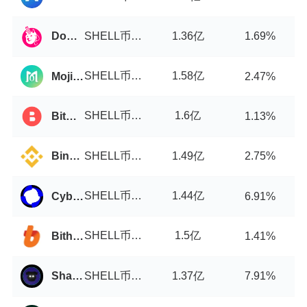
SHELL币/USDT
1.36亿
DogeSwap
1.69%
SHELL币/USDT
1.58亿
MojitoSwap
2.47%
SHELL币/USDT
1.6亿
BitStorage
1.13%
SHELL币/USDT
1.49亿
Binance
2.75%
SHELL币/USDT
1.44亿
Cyberperp
6.91%
SHELL币/USDT
1.5亿
Bithumb
1.41%
SHELL币/USDT
1.37亿
ShadowSwap
7.91%