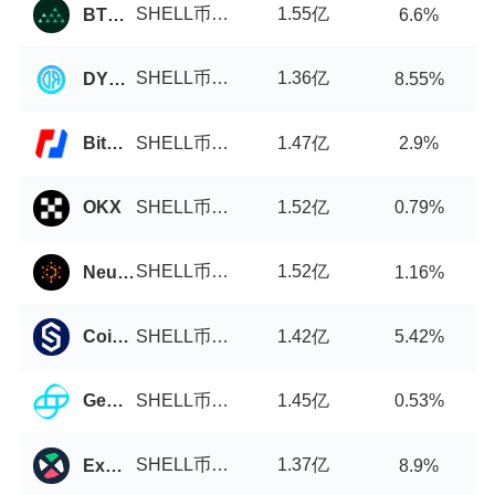
SHELL币/USDT
1.55亿
BTCMarkets
6.6%
SHELL币/USDT
1.36亿
DYORSwap
8.55%
SHELL币/USDT
1.47亿
BitMEX
2.9%
SHELL币/USDT
1.52亿
OKX
0.79%
SHELL币/USDT
1.52亿
Neutroswap
1.16%
SHELL币/USDT
1.42亿
Coinstore
5.42%
SHELL币/USDT
1.45亿
Gemini
0.53%
SHELL币/USDT
1.37亿
ExMarkets
8.9%