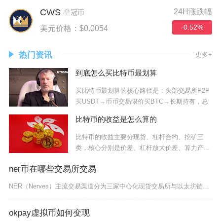
CWS
24H涨跌幅
皇冠币
-0.52%
美元价格：$0.0054
热门资讯
更多+
到底怎么买比特币最划算
买比特币最划算的核心路径是：头部交易所P2P
买USDT→币币交易限价买BTC→长期持有，总
比特币的收益是怎么算的
比特币的收益主要分现货、杠杆合约、挖矿三
类，核心分别是价差、杠杆放大价差、算力产出
减成本，
ner币在哪些交易所交易
NER（Nerves）主流交易渠道分为三家中心化现货交易所与以太坊链上去中心化兑换渠道，中
okpay虚拟币如何变现