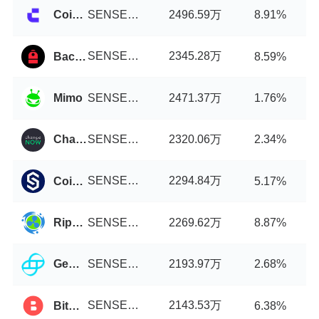
SENSE币/USDT
2496.59万
Coinw
8.91%
SENSE币/USDT
2345.28万
Backpack
8.59%
SENSE币/USDT
2471.37万
Mimo
1.76%
SENSE币/USDT
2320.06万
ChangeNOW
2.34%
SENSE币/USDT
2294.84万
Coinstore
5.17%
SENSE币/USDT
2269.62万
Ripple China
8.87%
SENSE币/USDT
2193.97万
Gemini
2.68%
SENSE币/USDT
2143.53万
BitStorage
6.38%