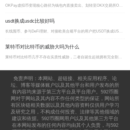
OKPay虚拟币变现核心路径为钱包内直接卖出、划转至OKX交易所OTC交易、跨链转至其他平
usdt换成usdc比较好吗
长线囤币、参与DeFi理财、对接欧美合规平台的用户把USDT换成USDC性价比更高，短线高
莱特币对比特币的威胁大吗为什么
莱特币对比特币几乎不存在实质性威胁，二者自诞生起就拥有完全割裂的市场定位、价值逻辑与用户群
免责声明：本网站、超链接、相关应用程序、论
坛、博客等媒体账户以及其他平台和用户发布的所
有内容均来源于第三方平台及平台用户。592币圈
网对于网站及其内容不作任何类型的保证，网站所
有区块链相关数据以及其他内容资料仅供用户学习
及研究之用，不构成任何投资、法律等其他领域的
建议和依据。592币圈网用户以及其他第三方平台
在本网站发布的任何内容均由其个人负责，与592