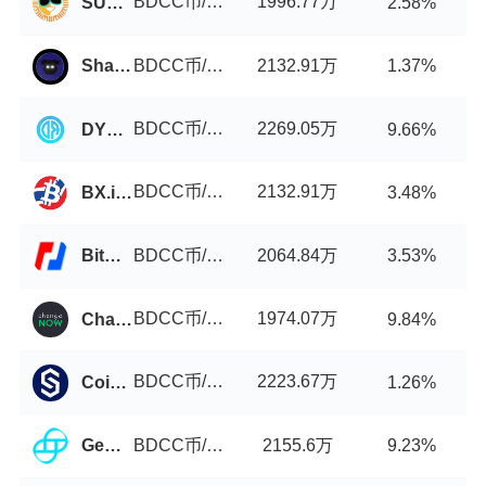
BDCC币/USDT
1996.77万
SUN.io
2.58%
BDCC币/USDT
2132.91万
ShadowSwap
1.37%
BDCC币/USDT
2269.05万
DYORSwap
9.66%
BDCC币/USDT
2132.91万
BX.in.th
3.48%
BDCC币/USDT
2064.84万
BitMEX
3.53%
BDCC币/USDT
1974.07万
ChangeNOW
9.84%
BDCC币/USDT
2223.67万
Coinstore
1.26%
BDCC币/USDT
2155.6万
Gemini
9.23%