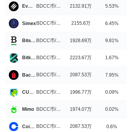
BDCC币/USDT
2132.91万
EvmoSwap
5.53%
BDCC币/USDT
2155.6万
Simex
6.45%
BDCC币/USDT
1928.69万
Bitstamp
9.81%
BDCC币/USDT
2223.67万
Bitkop
1.67%
BDCC币/USDT
2087.53万
Backpack
7.95%
BDCC币/USDT
1996.77万
CUBISwap
0.09%
BDCC币/USDT
1974.07万
Mimo
0.02%
BDCC币/USDT
2087.53万
Coinbase
0.6%