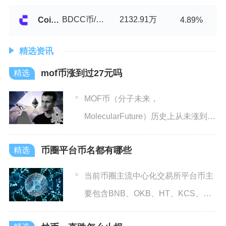
BDCC币/USDT
2132.91万
Coinw
4.89%
精选资讯
mof币涨到过27元吗
MOF币（分子未来，
MolecularFuture）历史上从未涨到过
27元，根据币圈子、C
币圈平台币名都有哪些
当前币圈主流中心化交易所平台币主
要包含BNB、OKB、HT、KCS、
GT、MX、BGB、C