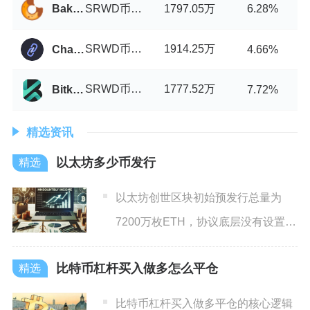
SRWD币/USDT
1797.05万
Bakeryswap
6.28%
SRWD币/USDT
1914.25万
Chainrift
4.66%
SRWD币/USDT
1777.52万
Bitkop
7.72%
精选资讯
以太坊多少币发行
以太坊创世区块初始预发行总量为
7200万枚ETH，协议底层没有设置永
久发行上限，流通总量会
比特币杠杆买入做多怎么平仓
比特币杠杆买入做多平仓的核心逻辑