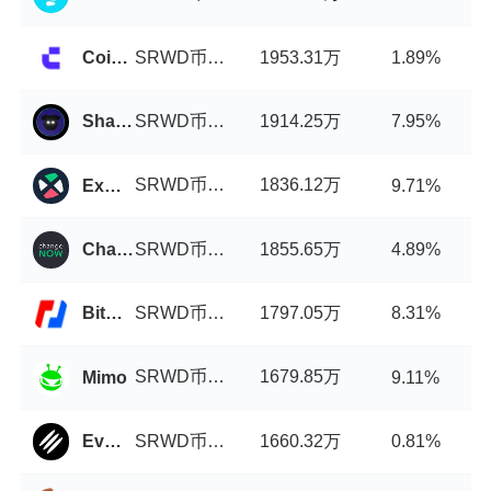
SRWD币/USDT
1953.31万
Coinw
1.89%
SRWD币/USDT
1914.25万
ShadowSwap
7.95%
SRWD币/USDT
1836.12万
ExMarkets
9.71%
SRWD币/USDT
1855.65万
ChangeNOW
4.89%
SRWD币/USDT
1797.05万
BitMEX
8.31%
SRWD币/USDT
1679.85万
Mimo
9.11%
SRWD币/USDT
1660.32万
EvmoSwap
0.81%