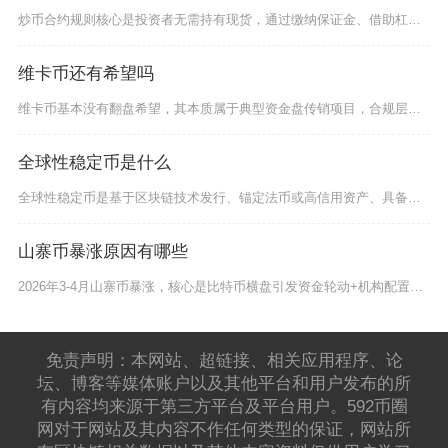
炒币合约规则核心是投资者无需持有现货，通过缴纳保证金、借助杠杆对加密货币价格涨跌双向交易，
维卡币还有希望吗
维卡币基本没有翻盘希望，其本质属于典型资金盘传销项目，合规层面已被多国定性违规，资金链与市
全球性稳定币是什么
全球性稳定币是基于区块链技术发行、锚定法币或高信用资产、具备跨国流通与跨境支付能力、并被纳
山寨币暴涨原因有哪些
2026年3-4月山寨币暴涨，核心是比特币横盘引发资金轮动+机构配置转向+AI等新叙事催化
免责声明：本网站、超链接、相关应用程序、论
坛、博客等媒体账户以及其他平台和用户发布的所
有内容均来源于第三方平台及平台用户。592币圈
网对于网站及其内容不作任何类型的保证，网站所