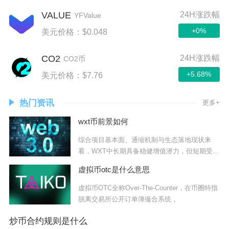
VALUE
24H涨跌幅
YFValue
+0%
美元价格：$0.048
CO2
24H涨跌幅
CO2币
+5.68%
美元价格：$7.76
热门资讯
更多+
wxt币前景如何
综合项目基本面、通缩机制与生态落地现状来
看，WXT中长期具备稳健增值潜力，但短期受大
盘行情
虚拟币otc是什么意思
虚拟币OTC全称Over-The-Counter，在币圈特指
脱离交易所公开订单簿撮合系统，
炒币合约规则是什么