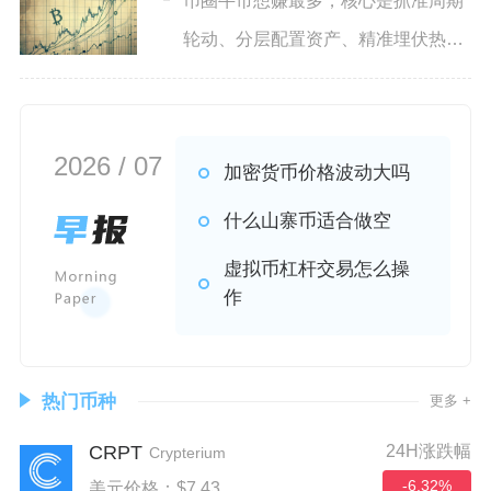
币圈牛市想赚最多，核心是抓准周期
轮动、分层配置资产、精准埋伏热点
并严格执行分批止盈，同时避
2026 / 07
加密货币价格波动大吗
什么山寨币适合做空
虚拟币杠杆交易怎么操
作
热门币种
更多 +
CRPT
24H涨跌幅
Crypterium
-6.32%
美元价格：$7.43