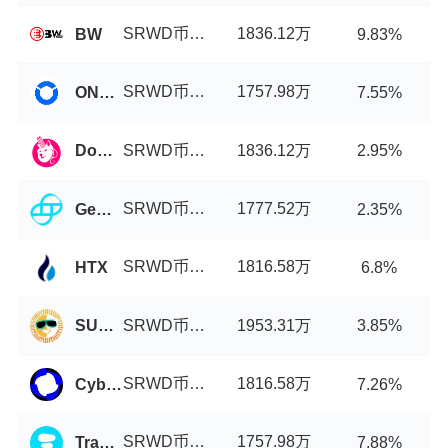
SRWD币/USDT
1836.12万
BW
9.83%
SRWD币/USDT
1757.98万
ONUS Pro
7.55%
SRWD币/USDT
1836.12万
DogeSwap
2.95%
SRWD币/USDT
1777.52万
Gemini
2.35%
SRWD币/USDT
1816.58万
HTX
6.8%
SRWD币/USDT
1953.31万
SUN.io
3.85%
SRWD币/USDT
1816.58万
Cyberperp
7.26%
SRWD币/USDT
1757.98万
Tranquil Finance
7.88%