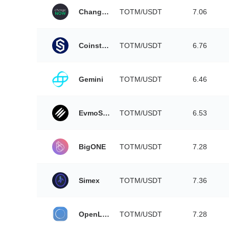
ChangeNOW
TOTM/USDT
7.06
Coinstore
TOTM/USDT
6.76
Gemini
TOTM/USDT
6.46
EvmoSwap
TOTM/USDT
6.53
BigONE
TOTM/USDT
7.28
Simex
TOTM/USDT
7.36
OpenLedger DEX
TOTM/USDT
7.28