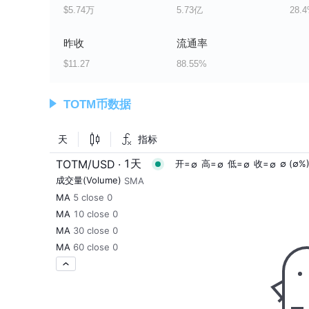
$5.74万
5.73亿
28.
昨收
流通率
$11.27
88.55%
TOTM币数据