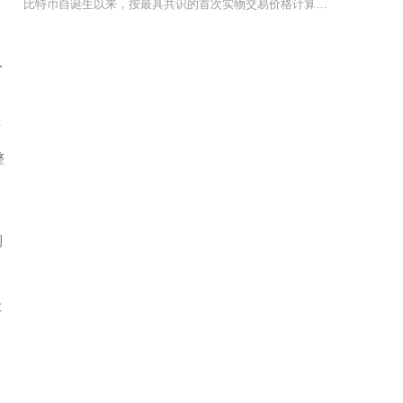
比特币自诞生以来，按最具共识的首次实物交易价格计算，历史最高涨幅已超5000万倍，截至20
入
来
整
测
让
约