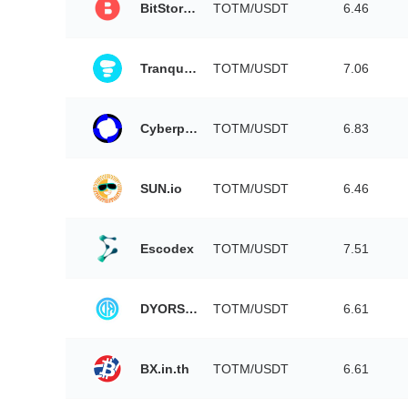
BitStorage
TOTM/USDT
6.46
Tranquil Finance
TOTM/USDT
7.06
Cyberperp
TOTM/USDT
6.83
SUN.io
TOTM/USDT
6.46
Escodex
TOTM/USDT
7.51
DYORSwap
TOTM/USDT
6.61
BX.in.th
TOTM/USDT
6.61