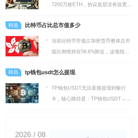
7200万枚ETH，协议底层没有设置永
久发行上限，流通总量会
比特币占比总市值多少
当前比特币市值占加密货币整体总市
值比例维持在58.6%附近，这项指标
在币圈通常被称作比特币
tp钱包usdt怎么提现
TP钱包USDT无法直接提现到银行
卡，核心路径是：TP钱包USDT→中
心化交易所（币安/欧
2026 / 08