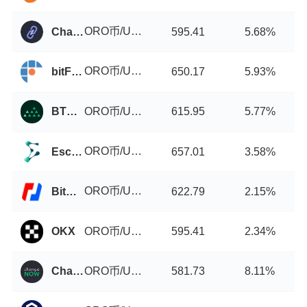
ORO币/USDT
Chainrift
595.41
5.68%
ORO币/USDT
bitFlyer
650.17
5.93%
ORO币/USDT
BTCMarkets
615.95
5.77%
ORO币/USDT
Escodex
657.01
3.58%
ORO币/USDT
BitMEX
622.79
2.15%
ORO币/USDT
OKX
595.41
2.34%
ORO币/USDT
ChangeNOW
581.73
8.11%