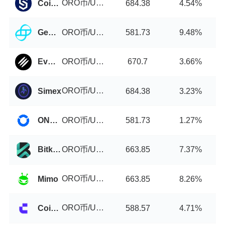
ORO币/USDT
Coinstore
684.38
4.54%
ORO币/USDT
Gemini
581.73
9.48%
ORO币/USDT
EvmoSwap
670.7
3.66%
ORO币/USDT
Simex
684.38
3.23%
ORO币/USDT
ONUS Pro
581.73
1.27%
ORO币/USDT
Bitkop
663.85
7.37%
ORO币/USDT
Mimo
663.85
8.26%
ORO币/USDT
Coinw
588.57
4.71%