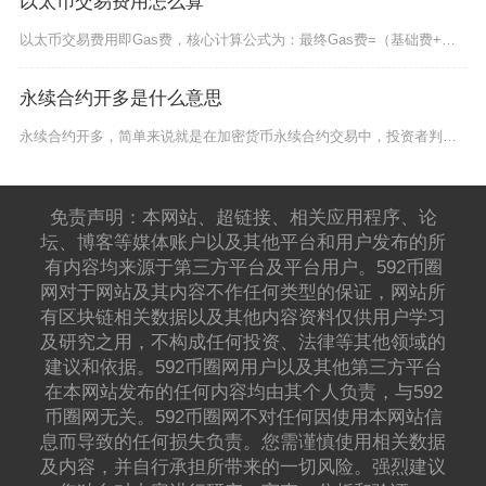
以太币交易费用怎么算
以太币交易费用即Gas费，核心计算公式为：最终Gas费=（基础费+优先费）×实际Gas消耗
永续合约开多是什么意思
永续合约开多，简单来说就是在加密货币永续合约交易中，投资者判断后续币价会上涨，主动买入合约
免责声明：本网站、超链接、相关应用程序、论
坛、博客等媒体账户以及其他平台和用户发布的所
有内容均来源于第三方平台及平台用户。592币圈
网对于网站及其内容不作任何类型的保证，网站所
有区块链相关数据以及其他内容资料仅供用户学习
及研究之用，不构成任何投资、法律等其他领域的
建议和依据。592币圈网用户以及其他第三方平台
在本网站发布的任何内容均由其个人负责，与592
币圈网无关。592币圈网不对任何因使用本网站信
息而导致的任何损失负责。您需谨慎使用相关数据
及内容，并自行承担所带来的一切风险。强烈建议