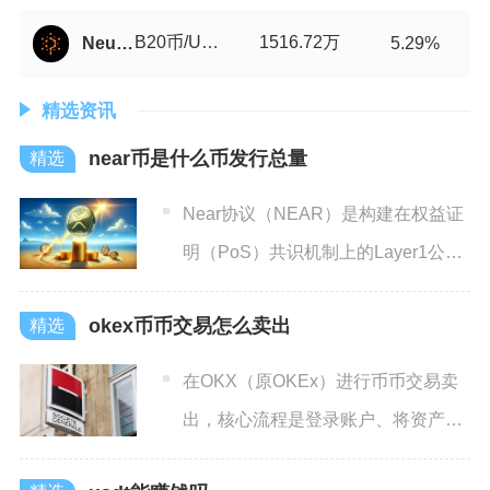
B20币/USDT
1516.72万
Neutroswap
5.29%
精选资讯
near币是什么币发行总量
Near协议（NEAR）是构建在权益证
明（PoS）共识机制上的Layer1公链
原生代币，初
okex币币交易怎么卖出
在OKX（原OKEx）进行币币交易卖
出，核心流程是登录账户、将资产转
入币币账户、选择对应交