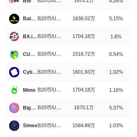
B20币/USDT
1670.1万
BW
4.26%
B20币/USDT
1636.02万
Batonex
5.15%
B20币/USDT
1704.18万
BX.in.th
1.6%
B20币/USDT
1516.72万
CUBISwap
0.54%
B20币/USDT
1601.93万
Cyberperp
1.02%
B20币/USDT
1704.18万
Mimo
1.16%
B20币/USDT
1670.1万
BigONE
5.37%
B20币/USDT
1584.89万
Simex
1.03%