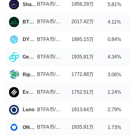
BTFA币/USDT
1956.29万
ShadowSwap
5.81%
BTFA币/USDT
2017.42万
BTCMarkets
4.11%
BTFA币/USDT
1895.15万
DYORSwap
0.84%
BTFA币/USDT
1935.91万
Gemini
4.34%
BTFA币/USDT
1772.88万
Ripple China
3.06%
BTFA币/USDT
1752.51万
EvmoSwap
1.24%
BTFA币/USDT
1813.64万
Luno
2.79%
BTFA币/USDT
1935.91万
ONUS Pro
1.73%