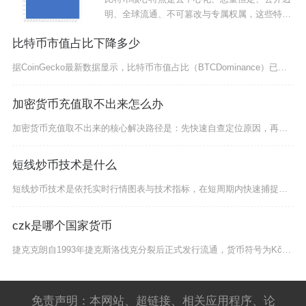
明、全球流通、不可篡改与专属权属，这些特性
共同奠
比特币市值占比下降多少
据CoinGecko最新数据显示，比特币市值占比（BTCDominance）已从2025年
加密货币充值取不出来怎么办
加密货币充值取不出来的核心解决路径是：先快速自查定位原因，再按链上状态、交易所规则、风控合
短线炒币技术是什么
短线炒币技术是依托实时行情图表与技术指标，在短周期内快速捕捉价格波动、通过概率优势赚取差价
czk是哪个国家货币
捷克克朗自1993年捷克斯洛伐克分裂后正式发行流通，货币符号为Kč，ISO代码为CZK，是
免责声明：本网站、超链接、相关应用程序、论