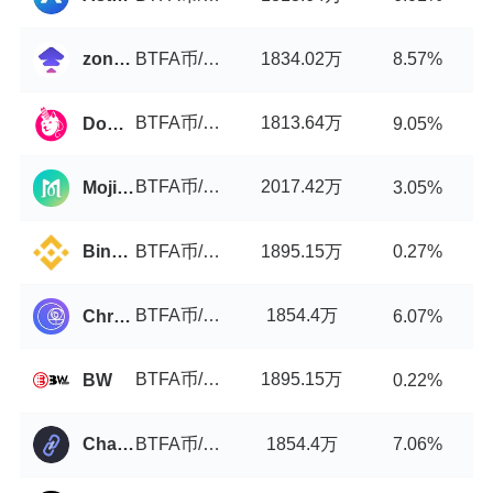
BTFA币/USDT
1834.02万
zondacrypto
8.57%
BTFA币/USDT
1813.64万
DogeSwap
9.05%
BTFA币/USDT
2017.42万
MojitoSwap
3.05%
BTFA币/USDT
1895.15万
Binance
0.27%
BTFA币/USDT
1854.4万
Chronos
6.07%
BTFA币/USDT
1895.15万
BW
0.22%
BTFA币/USDT
1854.4万
Chainrift
7.06%