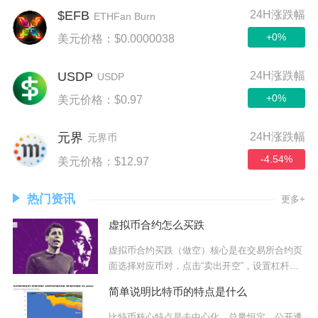
$EFB
24H涨跌幅
ETHFan Burn
+0%
美元价格：$0.0000038
USDP
24H涨跌幅
USDP
+0%
美元价格：$0.97
24H涨跌幅
元界
元界币
-4.54%
美元价格：$12.97
热门资讯
更多+
虚拟币合约怎么买跌
虚拟币合约买跌（做空）核心是在交易所合约页
面选择对应币对，点击“卖出开空”，设置杠杆与
保证
简单说明比特币的特点是什么
比特币核心特点是去中心化、总量恒定、公开透