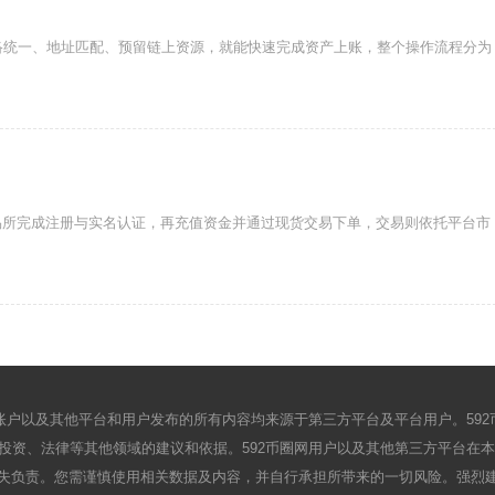
网络统一、地址匹配、预留链上资源，就能快速完成资产上账，整个操作流程分为
易所完成注册与实名认证，再充值资金并通过现货交易下单，交易则依托平台市
户以及其他平台和用户发布的所有内容均来源于第三方平台及平台用户。59
资、法律等其他领域的建议和依据。592币圈网用户以及其他第三方平台在本网
失负责。您需谨慎使用相关数据及内容，并自行承担所带来的一切风险。强烈