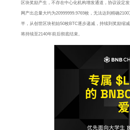
区块奖励产生，不存在中心化机构增发通道，协议设定发行
网产出总量大约为20999999.9769枚，无法达到精确
半，从创世区块初始50枚BTC逐步递减，持续到奖励缩
将持续至2140年前后彻底结束。