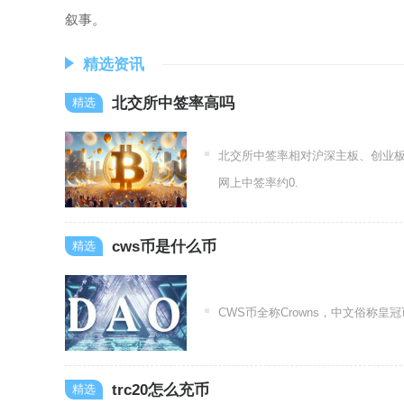
叙事。
精选资讯
北交所中签率高吗
北交所中签率相对沪深主板、创业板
网上中签率约0.
cws币是什么币
CWS币全称Crowns，中文俗称皇冠
trc20怎么充币