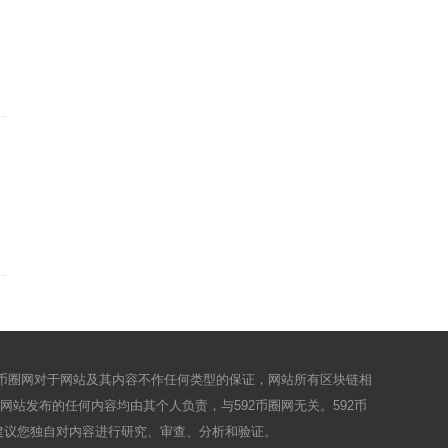
2币圈网对于网站及其内容不作任何类型的保证，网站所有区块链相
站发布的任何内容均由其个人负责，与592币圈网无关。592币
建议您独自对内容进行研究、审查、分析和验证。