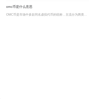
omc币是什么意思
OMC币是市场中多款同名虚拟代币的统称，主流分为两类，一类是公链项目Omchain的原生代
损
内