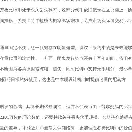
万枚比特币处于永久丢失状态，这部分代币依旧记录在区块链上，
间推移，丢失比特币规模大概率继续增加，造成市场实际可交易比
通量固定不变，这一认知存在明显偏差。协议上限约束的是未来能
存量代币的流动性。一方面，距离发行终点还有上百年时间，依旧
不断因为各类原因被冻结、遗失。同时比特币支持无限细分，最小
会阻碍日常转账使用，这也是中本聪设计机制时提前考量的配套方
增发的基础，具备长期稀缺属性，但并不代表市面上能够交易的比
2100万枚的理论数值，还要持续关注丢失代币规模、长期持仓筹码
量的差异，才能避开币圈常见认知陷阱，更加理性看待比特币的价