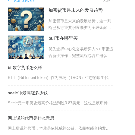
加密货币是未来的发展趋势
加密货币是未来的发展趋势，这一判
断已从行业共识逐渐变为全球金融体
系演进的核心方向，其背后由
bull币在哪里买
优先选择中心化交易所买入bull币更适
合新手操作，完整流程包含注册认
证、稳定币充值、现货挂
btt数字货币怎么样
无
BTT（BitTorrentToken）作为波场（TRON）生态的原生代币，定位去中心化文
所
seele币最高涨多少钱
逻
Seele元一币历史最高价格达到过0.87美元，这也是该币种上线交易之后创下的峰值价位，在
法
网上说的代币是什么意思
网上所说的代币，本质是依托成熟公链、依靠智能合约发行的链上数字权益凭证，区别于拥有独立主网