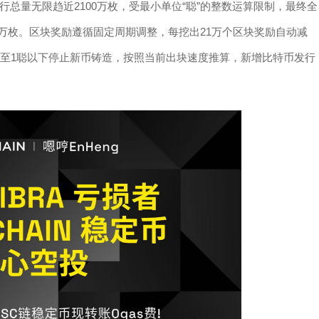
总量无限趋近2100万枚，受最小单位“聪”的整数运算限制，最终全
2100万枚。区块奖励遵循固定周期调整，每挖出21万个区块奖励自动减
减至1聪以下停止新币铸造，按照当前出块速度推算，新增比特币发行