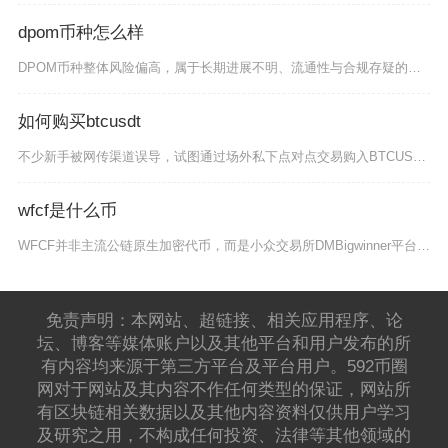
dpom币种怎么样
DPOM币种整体风险偏高，属于长期进展不明、流通性与合规存疑的小众以太坊生态代币，不建议普
如何购买btcusdt
不少新手被网传渠道误导，试图通过场外私下点对点交易购入BTCUSDT，这类私下交易完全游离
wfcf是什么币
WFCF并非主流公链原生加密代币，而是小众交易所DMBigwinner平台生态发行的平台型
免责声明：本网站、超链接、相关应用程序、论
坛、博客等媒体账户以及其他平台和用户发布的所
有内容均来源于第三方平台及平台用户。592币圈
网对于网站及其内容不作任何类型的保证，网站所
有区块链相关数据以及其他内容资料仅供用户学习
及研究之用，不构成任何投资、法律等其他领域的