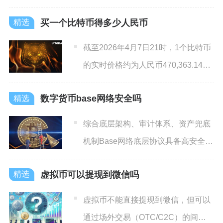
日9时，价格约229
买一个比特币得多少人民币
截至2026年4月7日21时，1个比特币
的实时价格约为人民币470,363.14
元，24小
数字货币base网络安全吗
综合底层架构、审计体系、资产兜底
机制Base网络底层协议具备高安全等
级，链本身不存在窃取用
虚拟币可以提现到微信吗
虚拟币不能直接提现到微信，但可以
通过场外交易（OTC/C2C）的间接