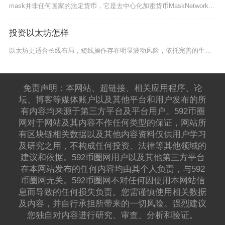
mask并非任何国家的法定货币，它是去中心化加密货币MaskNetwork的原生代币（代币
投资以太坊怎样
以太坊更适合长线布局，短线操作存在明显波动风险，依托完善的生态壁垒与通缩经济模型，长期具备
免责声明：本网站、超链接、相关应用程序、论
坛、博客等媒体账户以及其他平台和用户发布的所
有内容均来源于第三方平台及平台用户。592币圈
网对于网站及其内容不作任何类型的保证，网站所
有区块链相关数据以及其他内容资料仅供用户学习
及研究之用，不构成任何投资、法律等其他领域的
建议和依据。592币圈网用户以及其他第三方平台
在本网站发布的任何内容均由其个人负责，与592
币圈网无关。592币圈网不对任何因使用本网站信
息而导致的任何损失负责。您需谨慎使用相关数据
及内容，并自行承担所带来的一切风险。强烈建议
您独自对内容进行研究、审查、分析和验证。