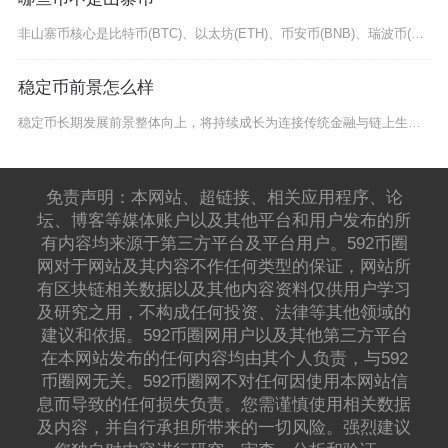
非山寨币核心是比特币(BTC)、以太坊(ETH)、币安币(BNB)、瑞波币(XRP)、莱特
稳定币前景怎么样
稳定币长期发展前景整体向上，将持续成长为连接传统金融与链上生态的核心数字基础设施，但短期会
免责声明：本网站、超链接、相关应用程序、论
坛、博客等媒体账户以及其他平台和用户发布的所
有内容均来源于第三方平台及平台用户。592币圈
网对于网站及其内容不作任何类型的保证，网站所
有区块链相关数据以及其他内容资料仅供用户学习
及研究之用，不构成任何投资、法律等其他领域的
建议和依据。592币圈网用户以及其他第三方平台
在本网站发布的任何内容均由其个人负责，与592
币圈网无关。592币圈网不对任何因使用本网站信
息而导致的任何损失负责。您需谨慎使用相关数据
及内容，并自行承担所带来的一切风险。强烈建议