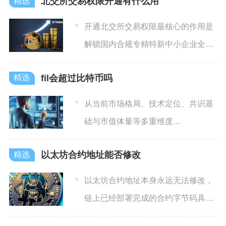
北交所交易权限开通有什么用
开通北交所交易权限最核心的作用是
解锁国内合规专精特新中小企业全品
类投资渠道，兼顾新股稳健套
fil会超过比特币吗
从当前市场格局、技术定位、共识基
础与市值体量等多重维度
FIL（Filecoin）在可预见的
以太坊合约地址能否修改
以太坊合约地址本身永远无法修改，
链上已经部署完成的合约字节码具备
底层不可篡改属性，不存在直