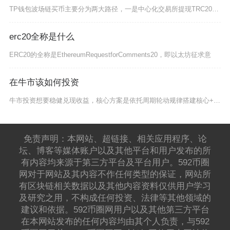
TP钱包波场链买币主要分为两大路径，一是中心化交易所提现TRC20资产进入钱包，再通过波场
erc20全称是什么
ERC20的全称是EthereumRequestforComments20，即以太坊征求意
在牛市该如何投资
牛市投资想要稳健兑现收益，核心方案是依托周期轮动规律搭建核心+卫星资产组合，分批择时入场、
免责声明：本网站、超链接、相关应用程序、论
坛、博客等媒体账户以及其他平台和用户发布的所
有内容均来源于第三方平台及平台用户。592币圈
网对于网站及其内容不作任何类型的保证，网站所
有区块链相关数据以及其他内容资料仅供用户学习
及研究之用，不构成任何投资、法律等其他领域的
建议和依据。592币圈网用户以及其他第三方平台
在本网站发布的任何内容均由其个人负责，与592