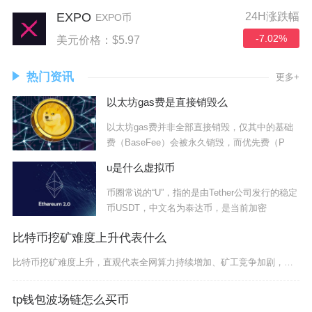
EXPO
24H涨跌幅
EXPO币
-7.02%
美元价格：$5.97
热门资讯
更多+
以太坊gas费是直接销毁么
以太坊gas费并非全部直接销毁，仅其中的基础
费（BaseFee）会被永久销毁，而优先费（P
u是什么虚拟币
币圈常说的“U”，指的是由Tether公司发行的稳定
币USDT，中文名为泰达币，是当前加密
比特币挖矿难度上升代表什么
比特币挖矿难度上升，直观代表全网算力持续增加、矿工竞争加剧，长期利好网络安全，但会直接压缩
tp钱包波场链怎么买币