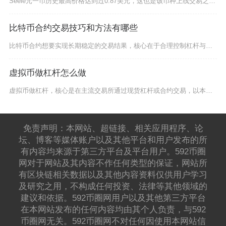
Seele元一币历史最高价格达到过0.87美元，这也是该币种上线交易之后创下的峰值价位，在
比特币合约交易技巧和方法有哪些
比特币合约想要实现长期稳定的交易结果，核心在于合理控制杠杆与仓位、提前规划止盈止损点位、结
虚拟币做杠杆怎么做
虚拟币做杠杆，核心是在主流交易所通过现货杠杆或合约交易，以本金为保证金借入资金放大仓位，通
免责声明：本网站、超链接、相关应用程序、论
坛、博客等媒体账户以及其他平台和用户发布的所
有内容均来源于第三方平台及平台用户。592币圈
网对于网站及其内容不作任何类型的保证，网站所
有区块链相关数据以及其他内容资料仅供用户学习
及研究之用，不构成任何投资、法律等其他领域的
建议和依据。592币圈网用户以及其他第三方平台
在本网站发布的任何内容均由其个人负责，与592
币圈网无关。592币圈网不对任何因使用本网站信