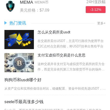
MEMA
24H涨跌幅
MEMA币
-3.12%
美元价格：$7.09
热门资讯
更多+
怎么从交易所卖usdt
在交易所卖出USDT，主流可行路径为使用平台
C2C点对点交易功能，将USDT挂单出售给平台
支付宝虚拟币交易是什么意思
这种交易并非支付宝与虚拟货币交易所的官方合
作，而是完全依托第三方加密货币平台的场外交
易区实
狗狗币和usdt哪个好
从资产定位和实用价值综合对比，稳健配置、资金中转优先选USDT，博取短线行情、偏好Meme
seele币最高涨多少钱