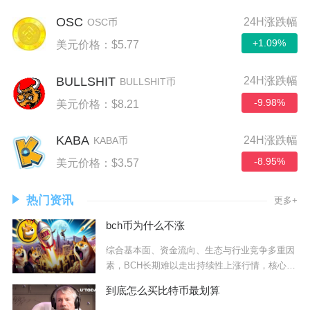
OSC
24H涨跌幅
OSC币
+1.09%
美元价格：$5.77
BULLSHIT
24H涨跌幅
BULLSHIT币
-9.98%
美元价格：$8.21
KABA
24H涨跌幅
KABA币
-8.95%
美元价格：$3.57
热门资讯
更多+
bch币为什么不涨
综合基本面、资金流向、生态与行业竞争多重因
素，BCH长期难以走出持续性上涨行情，核心症
结集
到底怎么买比特币最划算