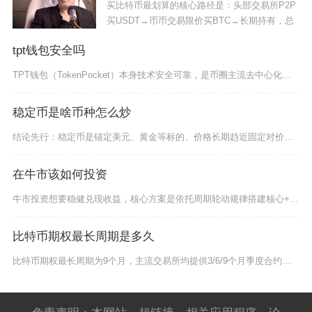
买比特币最划算的核心路径是：头部交易所P2P
买USDT→币币交易限价买BTC→长期持有，总
tpt钱包安全吗
TPT钱包（TokenPocket）本身技术安全可靠，是币圈主流去中心化钱包，但资产风险主
稳定币是啥币种怎么炒
结论先行：稳定币是锚定美元、黄金等标的、价格长期趋近固定对价的加密币种，常规场景无法靠币价
在牛市该如何投资
牛市投资想要稳健兑现收益，核心方案是依托周期轮动规律搭建核心+卫星资产组合，分批择时入场、
比特币期权最长周期是多久
比特币期权最长周期为9个月，主流交易所均提供3/6/9个月季度合约，美国现货ETF期权最长