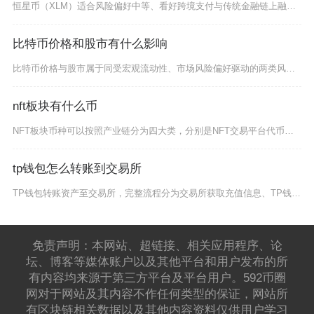
恒星币（XLM）适合风险偏好中等、看好跨境支付与传统金融链上融合的长期投资者，不适合短期投
比特币价格和股市有什么影响
比特币价格与股市属于同受宏观流动性、市场风险偏好驱动的两类风险资产，二者呈现动态联动关系，
nft板块有什么币
NFT板块币种可以按照产业链分为四大类，分别是NFT交易平台代币、元宇宙虚拟资产代币、NF
tp钱包怎么转账到交易所
TP钱包转账资产至交易所，完整流程分为交易所获取充值信息、TP钱包发起转账、手续费参数设置
免责声明：本网站、超链接、相关应用程序、论
坛、博客等媒体账户以及其他平台和用户发布的所
有内容均来源于第三方平台及平台用户。592币圈
网对于网站及其内容不作任何类型的保证，网站所
有区块链相关数据以及其他内容资料仅供用户学习