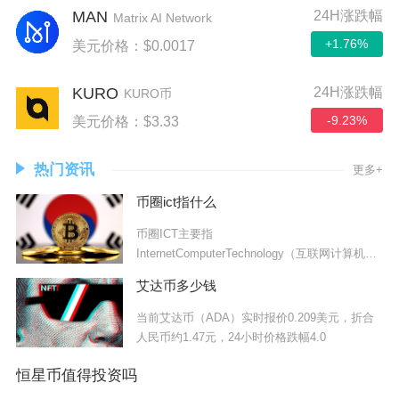
MAN
24H涨跌幅
Matrix AI Network
+1.76%
美元价格：$0.0017
KURO
24H涨跌幅
KURO币
-9.23%
美元价格：$3.33
热门资讯
更多+
币圈ict指什么
币圈ICT主要指
InternetComputerTechnology（互联网计算机技
术）的
艾达币多少钱
当前艾达币（ADA）实时报价0.209美元，折合
人民币约1.47元，24小时价格跌幅4.0
恒星币值得投资吗