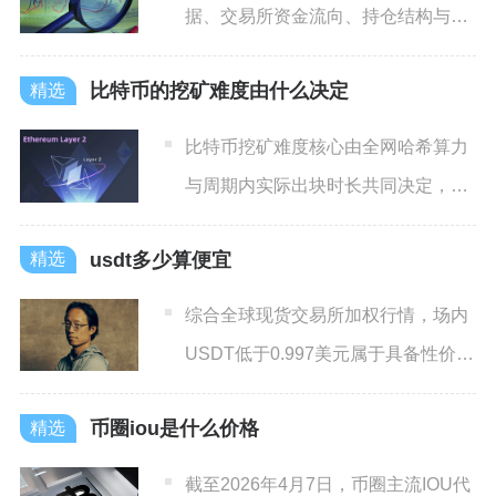
据、交易所资金流向、持仓结构与大
额异动四大维度交叉验证，锁
比特币的挖矿难度由什么决定
比特币挖矿难度核心由全网哈希算力
与周期内实际出块时长共同决定，依
托中本聪预埋在底层代码的自
usdt多少算便宜
综合全球现货交易所加权行情，场内
USDT低于0.997美元属于具备性价比
的低价区间，0.9
币圈iou是什么价格
截至2026年4月7日，币圈主流IOU代