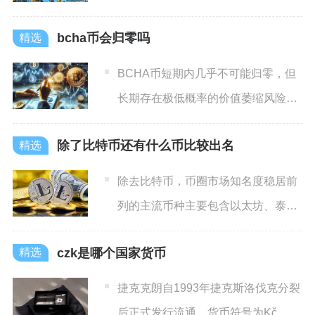
地不足、流通性偏弱、风险较
bcha币会归零吗
BCHA币短期内几乎不可能归零，但
长期存在极低概率的价值萎缩风险，
其存续与价值核心取决于社
除了比特币还有什么币比较出名
除去比特币，币圈市场知名度稳居前
列的主流币种主要包含以太坊、泰达
币、瑞波币、币安币、莱特币
czk是哪个国家货币
捷克克朗自1993年捷克斯洛伐克分裂
后正式发行流通，货币符号为Kč，