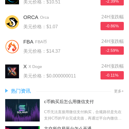
-2.39%
美元价格：$10.51
ORCA
24H涨跌幅
Orca
-0.86%
美元价格：$1.07
FBA
24H涨跌幅
FBA币
-2.59%
美元价格：$14.37
X
24H涨跌幅
X Doge
-0.11%
美元价格：$0.000000011
热门资讯
更多+
c币购买后怎么用微信支付
C币无法直接用微信支付购买，合规路径是先在
支持C币的平台完成充值，再通过平台内微信支
付通道
文交所交易平台怎么开通