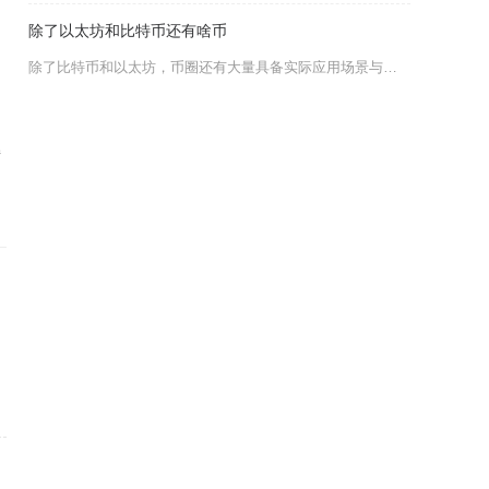
除了以太坊和比特币还有啥币
除了比特币和以太坊，币圈还有大量具备实际应用场景与市场共识的主流及潜力币种，涵盖公链、稳定
持