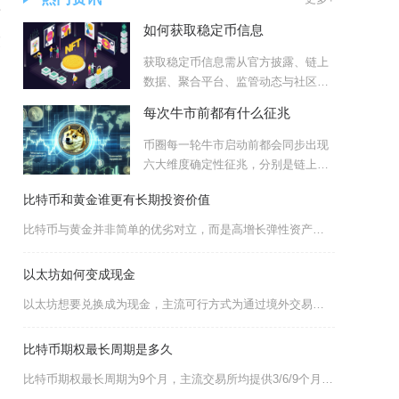
要
如何获取稳定币信息
交
获取稳定币信息需从官方披露、链上
数据、聚合平台、监管动态与社区信
号五大维度交叉核验，核心是
每次牛市前都有什么征兆
币圈每一轮牛市启动前都会同步出现
六大维度确定性征兆，分别是链上估
值指标触底修复、交易所筹码
比特币和黄金谁更有长期投资价值
比特币与黄金并非简单的优劣对立，而是高增长弹性资产与稳健避险资产的互补关系；追求超额收益选
以太坊如何变成现金
以太坊想要兑换成为现金，主流可行方式为通过境外交易所先完成币币兑换，再借助平台C2C场外交
比特币期权最长周期是多久
比特币期权最长周期为9个月，主流交易所均提供3/6/9个月季度合约，美国现货ETF期权最长