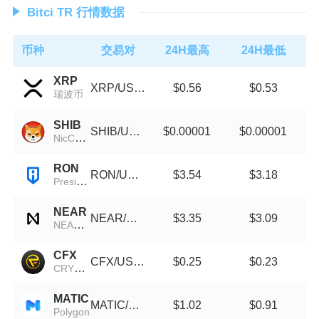
Bitci TR 行情数据
币种
交易对
24H最高
24H最低
XRP
XRP/USDT
$0.56
$0.53
瑞波币
SHIB
SHIB/USDT
$0.00001
$0.00001
NicCageWaluigiElmo42069Inu
RON
RON/USDT
$3.54
$3.18
President Ron DeSantis
NEAR
NEAR/USDT
$3.35
$3.09
NEAR Protocol
CFX
CFX/USDT
$0.25
$0.23
CRYPTOFOREX
MATIC
MATIC/USDT
$1.02
$0.91
Polygon