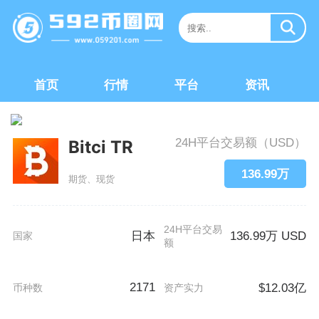
首页
行情
平台
资讯
24H平台交易额（USD）
Bitci TR
136.99万
期货、现货
24H平台交易
日本
136.99万 USD
国家
额
2171
$12.03亿
币种数
资产实力