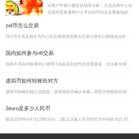
从散户常规小额定投场景分析，主流头部中心化
交易所是普通用户入手比特币综合花费最低的渠
道，整
zel币怎么交易
ZEL币主流交易分为中心化交易所现货撮合交易与原生公链钱包点对点转账两种路径，普通投资者优
国内如何参与nft交易
国内不存在对标海外公链NFT自由买卖炒作的交易渠道，合法参与NFT相关品类只能以数字藏品的
虚拟币如何转账给对方
虚拟币转账的核心流程是：选择钱包并确认余额→获取并校验收款地址→选择匹配网络→设置手续费→
2euro是多少人民币
截至2026年4月7日20时25分，2欧元兑换人民币的官方中间价为15.8796元，实时市