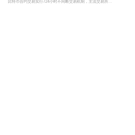
比特币合约交易实行724小时不间断交易机制，主流交易所的交割合约于每周五16:00（UTC