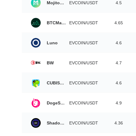
MojitoSwap
EVCOIN/USDT
4.5
BTCMarkets
EVCOIN/USDT
4.65
Luno
EVCOIN/USDT
4.6
BW
EVCOIN/USDT
4.7
CUBISwap
EVCOIN/USDT
4.6
DogeSwap
EVCOIN/USDT
4.9
ShadowSwap
EVCOIN/USDT
4.36