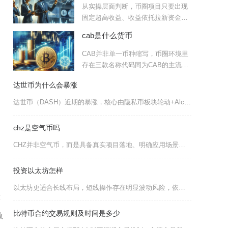
从实操层面判断，币圈项目只要出现
固定超高收益、收益依托拉新资金、
无落地盈利场景、合约与团队
cab是什么货币
CAB并非单一币种缩写，币圈环境里
存在三款名称代码同为CAB的主流加
密代币，分别是老牌空气
达世币为什么会暴涨
达世币（DASH）近期的暴涨，核心由隐私币板块轮动+AlchemyPay法币接入落地+技术
chz是空气币吗
CHZ并非空气币，而是具备真实项目落地、明确应用场景与完整生态体系的体育区块链功能型代币，
投资以太坊怎样
以太坊更适合长线布局，短线操作存在明显波动风险，依托完善的生态壁垒与通缩经济模型，长期具备
球
比特币合约交易规则及时间是多少
数