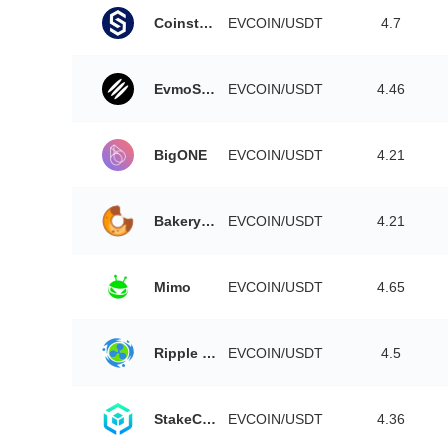
Coinstore
EVCOIN/USDT
4.7
EvmoSwap
EVCOIN/USDT
4.46
BigONE
EVCOIN/USDT
4.21
Bakeryswap
EVCOIN/USDT
4.21
Mimo
EVCOIN/USDT
4.65
Ripple China
EVCOIN/USDT
4.5
StakeCube Exchange
EVCOIN/USDT
4.36