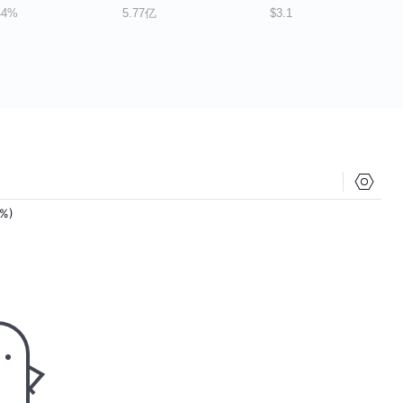
44%
5.77亿
$3.1