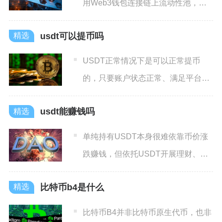
用Web3钱包连接链上流动性池，无
需注册KYC，全程资产
usdt可以提币吗
USDT正常情况下是可以正常提币
的，只要账户状态正常、满足平台基
础规则，就能将交易所内的U
usdt能赚钱吗
单纯持有USDT本身很难依靠币价涨
跌赚钱，但依托USDT开展理财、套
利、币种交易等合规市场
比特币b4是什么
比特币B4并非比特币原生代币，也非