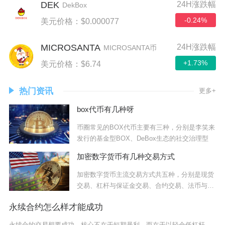
DEK
24H涨跌幅
DekBox
-0.24%
美元价格：$0.000077
MICROSANTA
24H涨跌幅
MICROSANTA币
+1.73%
美元价格：$6.74
热门资讯
更多+
box代币有几种呀
币圈常见的BOX代币主要有三种，分别是李笑来
发行的基金型BOX、DeBox生态的社交治理型
加密数字货币有几种交易方式
加密数字货币主流交易方式共五种，分别是现货
交易、杠杆与保证金交易、合约交易、法币与币
币交易
永续合约怎么样才能成功
永续合约交易想要成功，核心不在于短期暴利，而在于以轻仓低杠杆为基础、以严格风控为骨架、以顺