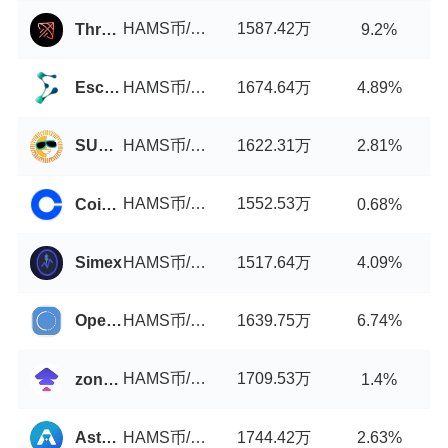
HAMS币/USDT
1587.42万
Thruster
9.2%
HAMS币/USDT
1674.64万
Escodex
4.89%
HAMS币/USDT
1622.31万
SUN.io
2.81%
HAMS币/USDT
1552.53万
Coinbase
0.68%
HAMS币/USDT
1517.64万
Simex
4.09%
HAMS币/USDT
1639.75万
OpenLedger DEX
6.74%
HAMS币/USDT
1709.53万
zondacrypto
1.4%
HAMS币/USDT
1744.42万
Astroport
2.63%