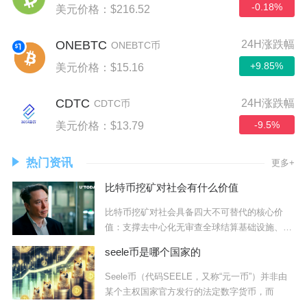
-0.18%
美元价格：$216.52
ONEBTC
24H涨跌幅
ONEBTC币
+9.85%
美元价格：$15.16
CDTC
24H涨跌幅
CDTC币
-9.5%
美元价格：$13.79
热门资讯
更多+
比特币挖矿对社会有什么价值
比特币挖矿对社会具备四大不可替代的核心价
值：支撑去中心化无审查全球结算基础设施、加
速可再生
seele币是哪个国家的
Seele币（代码SEELE，又称“元一币”）并非由
某个主权国家官方发行的法定数字货币，而