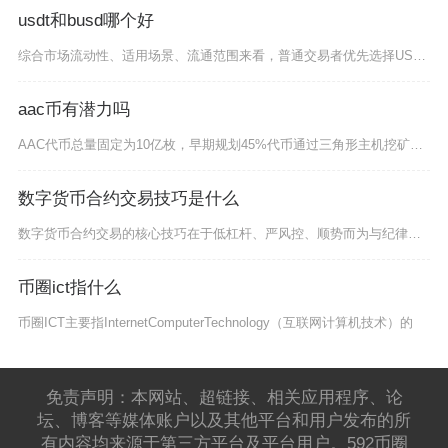
usdt和busd哪个好
综合市场流动性、适用场景、流通范围来看，普通交易者优先选择USDT，追求合规风控且仅在币安
aac币有潜力吗
AAC代币总量固定为10亿枚，早期规划45%代币通过三角形主机挖矿释放，剩余份额分配给基金
数字货币合约交易技巧是什么
数字货币合约交易的核心技巧在于低杠杆、严风控、顺势而为与纪律性执行，这是穿越牛熊、持续稳健
币圈ict指什么
币圈ICT主要指InternetComputerTechnology（互联网计算机技术）的
免责声明：本网站、超链接、相关应用程序、论
坛、博客等媒体账户以及其他平台和用户发布的所
有内容均来源于第三方平台及平台用户。592币圈