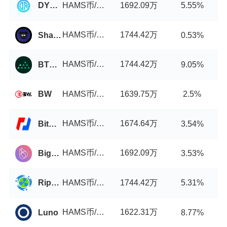
HAMS币/USDT
1692.09万
DYORSwap
5.55%
HAMS币/USDT
1744.42万
ShadowSwap
0.53%
HAMS币/USDT
1744.42万
BTCMarkets
9.05%
HAMS币/USDT
1639.75万
BW
2.5%
HAMS币/USDT
1674.64万
BitMEX
3.54%
HAMS币/USDT
1692.09万
BigONE
3.53%
HAMS币/USDT
1744.42万
Ripple China
5.31%
HAMS币/USDT
1622.31万
Luno
8.77%