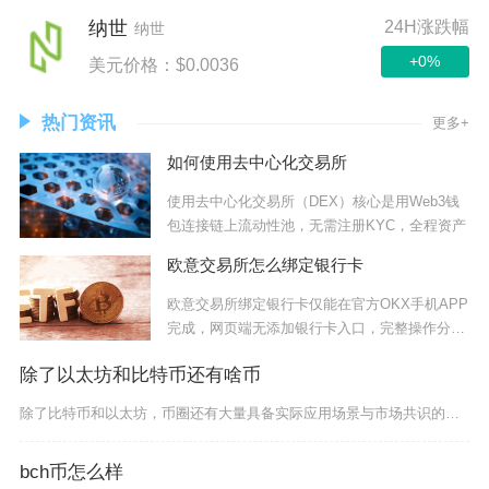
24H涨跌幅
纳世
纳世
+0%
美元价格：$0.0036
热门资讯
更多+
如何使用去中心化交易所
使用去中心化交易所（DEX）核心是用Web3钱
包连接链上流动性池，无需注册KYC，全程资产
欧意交易所怎么绑定银行卡
欧意交易所绑定银行卡仅能在官方OKX手机APP
完成，网页端无添加银行卡入口，完整操作分为
前
除了以太坊和比特币还有啥币
除了比特币和以太坊，币圈还有大量具备实际应用场景与市场共识的主流及潜力币种，涵盖公链、稳定
bch币怎么样