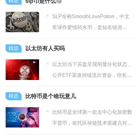
slp币是什么币
SLP全称SmoothLovePotion，中文
常译作爱情药水币，是知名链游
AxieInf
以太坊有人买吗
以太坊当下买盘呈现明显分化状态，
公开ETF渠道持续流出资金，但长线
机构、企业以及链上鲸鱼地
比特币是个啥玩意儿
比特币是全球第一款去中心化加密数
字货币，依托区块链技术搭建点对点
价值传输网络，总量永久锁定